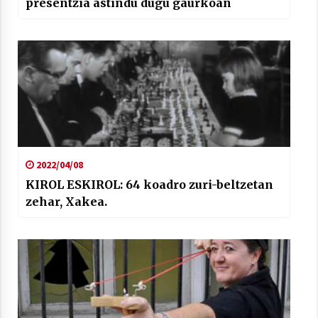
presentzia astindu dugu gaurkoan
2022/04/08
KIROL ESKIROL: 64 koadro zuri-beltzetan
zehar, Xakea.