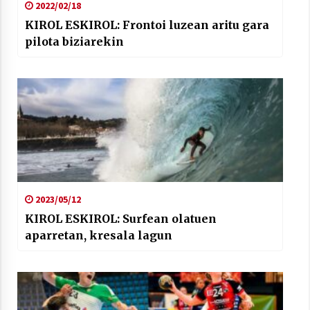
2022/02/18
KIROL ESKIROL: Frontoi luzean aritu gara
pilota biziarekin
2023/05/12
KIROL ESKIROL: Surfean olatuen
aparretan, kresala lagun