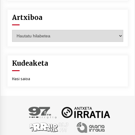
Artxiboa
Artxiboa
Kudeaketa
Hasi saioa