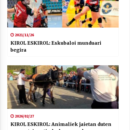
2021/11/26
KIROL ESKIROL: Eskubaloi munduari
begira
2026/02/27
KIROL ESKIROL: Animaliek jaietan duten