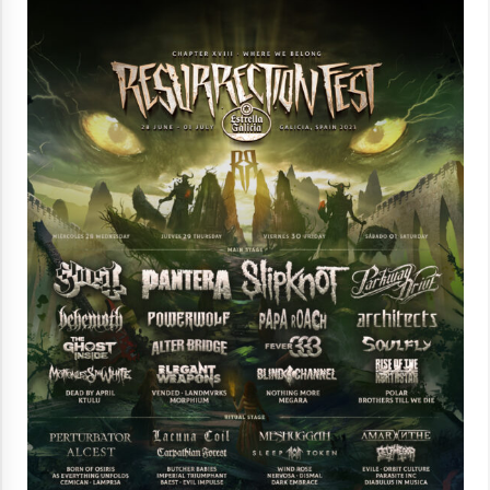
Berria egunkarian elkarrizketa
Arrosaren 20 urteez
2021/07/06
Hala Bedi irratiko Hizpidea saioan
Arrosaren 20 urteez
2021/07/03
Zebrabidearen denboraldi amaiera
EHZtik
2021/07/01