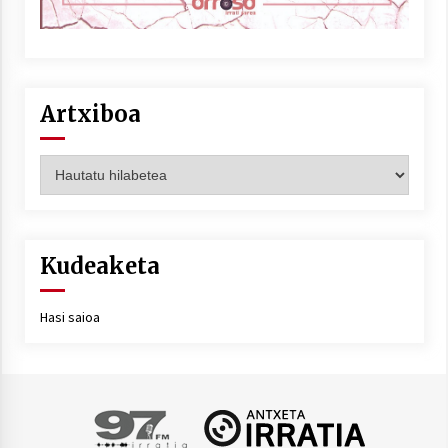
Artxiboa
Artxiboa
Kudeaketa
Hasi saioa