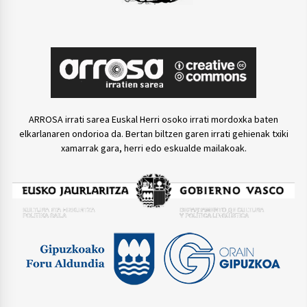
ARROSA irrati sarea Euskal Herri osoko irrati mordoxka baten
elkarlanaren ondorioa da. Bertan biltzen garen irrati gehienak txiki
xamarrak gara, herri edo eskualde mailakoak.