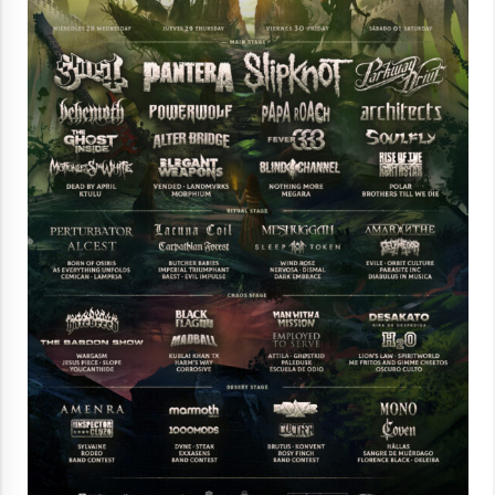
2021/11/25
Mahai-ingurua: irratia, podcastak
eta ondoren zer?
2021/11/12
Arrosaren IX. Topaketak – Mila
esker guztioi!
2021/11/11