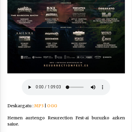
Arrosaren laburpen bideoa Hamaika
Telebistaren eskutik
2021/06/30
Deskargatu :
MP3
|
OGG
Hemen aurtengo Resurection Fest-ai buruzko azken
saiue.