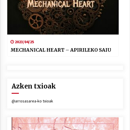
2023/04/25
MECHANICAL HEART – APIRILEKO SAIU
Azken txioak
@arrosasarea-ko txioak