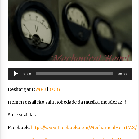
Arrosa sareko IX. topaketak!
2021/10/13
Azaroak 6 Iurretan Arrosa sarearen
IX. topaketak
2021/10/04
Soinu
Segura irratian Arrosaren 20 urteez
00:00
00:00
erreproduzigailua
2021/07/22
Deskargatu :
MP3
|
OGG
Hemen otsaileko saiu nobedade da musika metaleraz!!!
Sare sozialak:
Arrosari buruzko erreportaia
2021/07/16
Facebook:
https://www.facebook.com/MechanicalHeartMX/