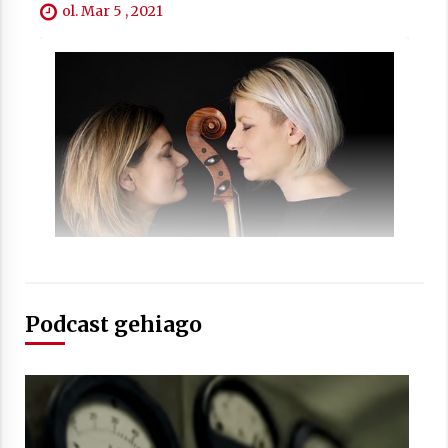
2021/07/01
ol. Mar 5 , 2021
Arrosaren laburpen bideoa Hamaika
Telebistaren eskutik
2021/06/30
Podcast gehiago