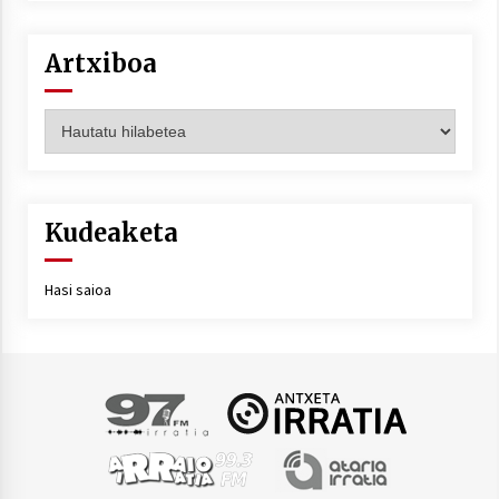
Artxiboa
Artxiboa
Kudeaketa
Hasi saioa