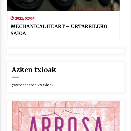
2021/02/04
MECHANICAL HEART – URTARRILEKO
SAIOA
Azken txioak
@arrosasarea-ko txioak