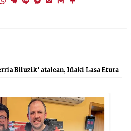
cebook
Twitter
WhatsApp
Telegram
Line
Messenger
Email
Gmail
Share
ria Biluzik’ atalean, Iñaki Lasa Etura