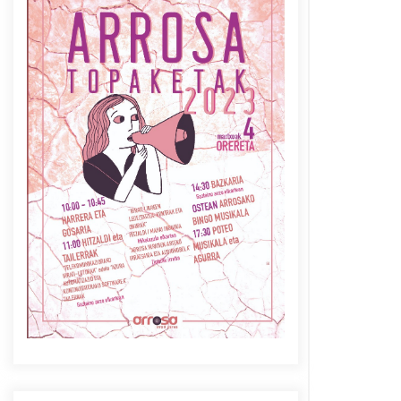
Azaroak 6 Iurretan Arrosa
sarearen IX. topaketak
2021/10/04
Berria egunkarian
elkarrizketa Arrosaren 20
urteez
2021/07/06
Arrosaren laburpen bideoa
Hamaika Telebistaren eskutik
2021/06/30