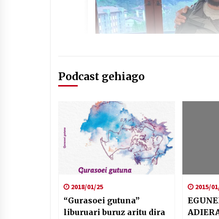
Podcast gehiago
2018/01/25
2015/01
“Gurasoei gutuna”
EGUNE
liburuari buruz aritu dira
ADIERA