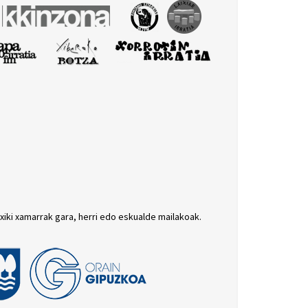
txiki xamarrak gara, herri edo eskualde mailakoak.