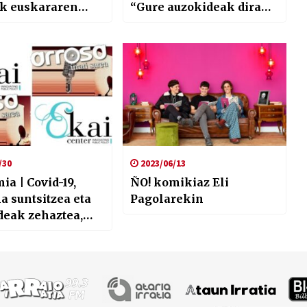
ok euskararen
“Gure auzokideak dira
izazioan duen
eta haiekin egongo gara
artzeaz
babesa emateko”
/30
2023/06/13
a | Covid-19,
ÑO! komikiaz Eli
 suntsitzea eta
Pagolarekin
deak zehaztea,
 gazteen
uaren
etatea eta
ortasun
korra”