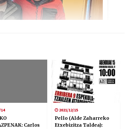
/14
2021/12/15
KO
Pello (Alde Zaharreko
ZPENAK: Carlos
Etxebizitza Taldea):