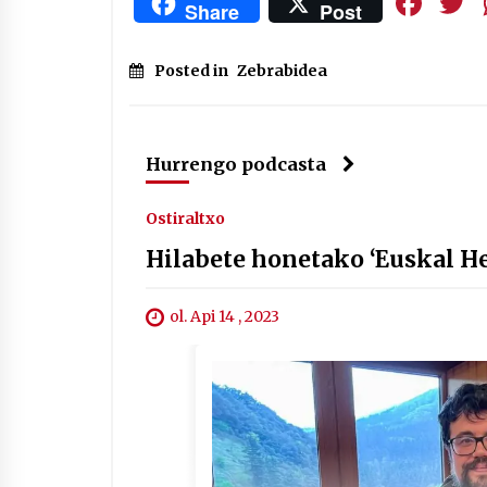
Fa
Share
Post
Posted in
Zebrabidea
Hurrengo podcasta
Ostiraltxo
Hilabete honetako ‘Euskal Her
ol. Api 14 , 2023