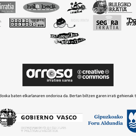
doxka baten elkarlanaren ondorioa da. Bertan biltzen garen irrati gehienak 