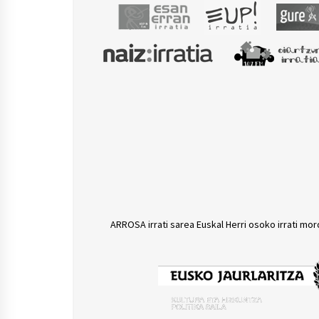
ARROSA irrati sarea Euskal Herri osoko irrati mor