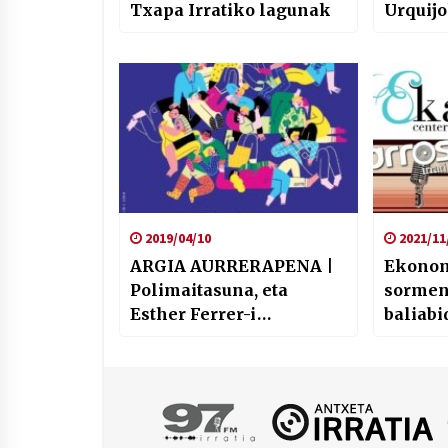
Txapa Irratiko lagunak
Urquij
normal
esku h
2019/04/10
2021/11
ARGIA AURRERAPENA |
Ekonomi
Polimaitasuna, eta
sormena
Esther Ferrer-i
baliabi
elkarrizketa
Euskal
enpleg
prekari
Lehiak
“iraun