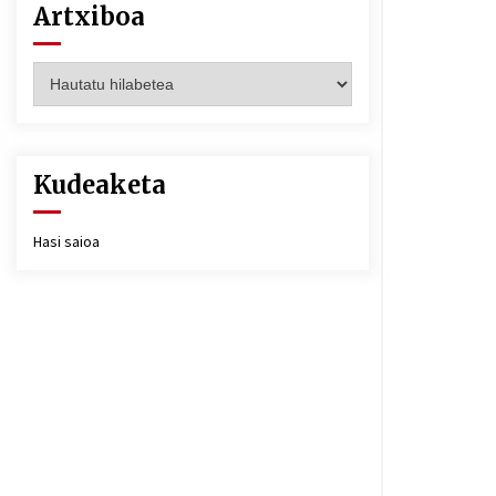
Artxiboa
Artxiboa
Kudeaketa
Hasi saioa