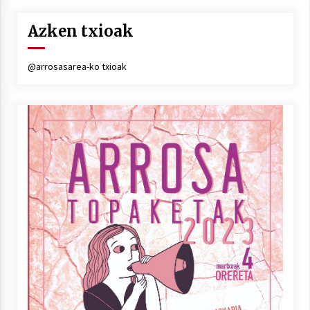
Azken txioak
@arrosasarea-ko txioak