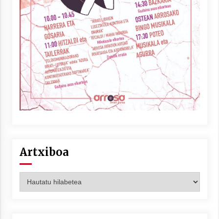
Artxiboa
Artxiboa