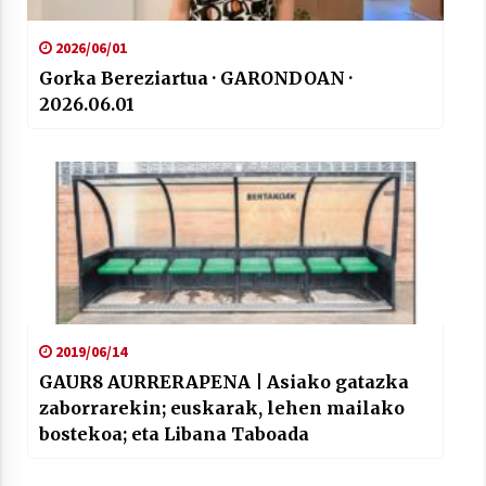
2026/06/01
Gorka Bereziartua · GARONDOAN ·
2026.06.01
2019/06/14
GAUR8 AURRERAPENA | Asiako gatazka
zaborrarekin; euskarak, lehen mailako
bostekoa; eta Libana Taboada