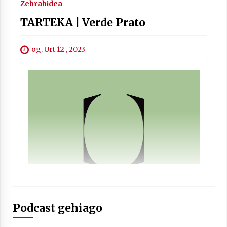
Zebrabidea
TARTEKA | Verde Prato
og. Urt 12 , 2023
Berria egunkarian elkarrizketa
Arrosaren 20 urteez
2021/07/06
Hala Bedi irratiko Hizpidea saioan
Arrosaren 20 urteez
2021/07/03
Zebrabidearen denboraldi amaiera
Podcast gehiago
EHZtik