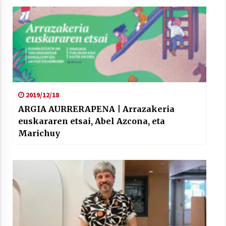
2021/07/01
Arrosaren laburpen bideoa Hamaika
Telebistaren eskutik
2019/12/18
2021/06/30
ARGIA AURRERAPENA | Arrazakeria
euskararen etsai, Abel Azcona, eta
Marichuy