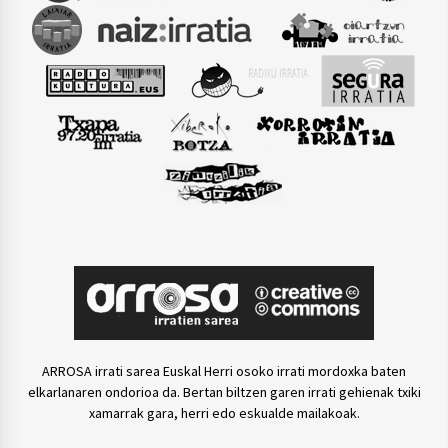
ARROSA irrati sarea Euskal Herri osoko irrati mordoxka baten
elkarlanaren ondorioa da. Bertan biltzen garen irrati gehienak txiki
xamarrak gara, herri edo eskualde mailakoak.