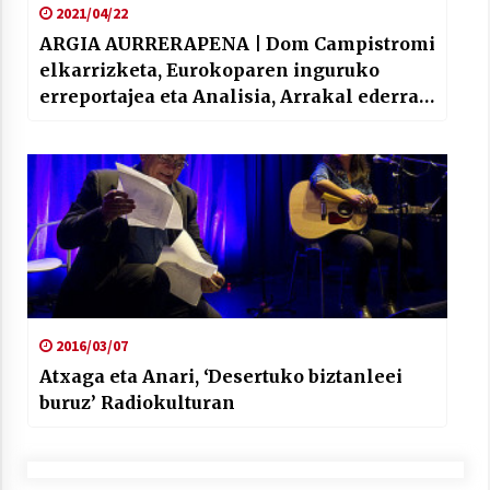
2021/04/22
ARGIA AURRERAPENA | Dom Campistromi
elkarrizketa, Eurokoparen inguruko
erreportajea eta Analisia, Arrakal ederra
Jakobismoan
2016/03/07
Atxaga eta Anari, ‘Desertuko biztanleei
buruz’ Radiokulturan