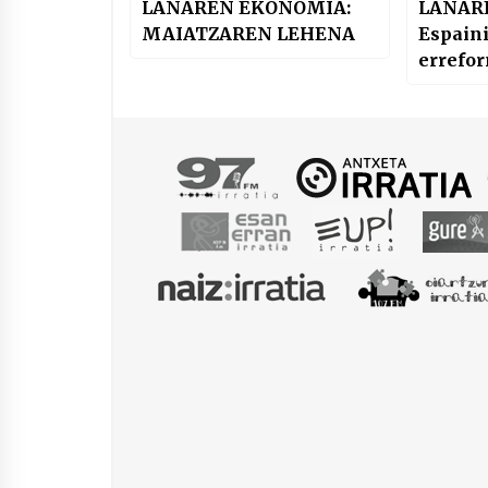
LANAREN EKONOMIA:
LANAR
MAIATZAREN LEHENA
Espain
errefo