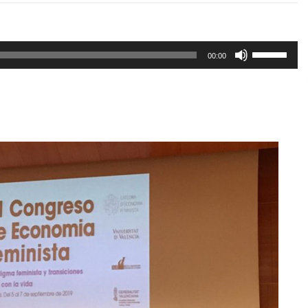
Erabili
00:00
gora/behera
gezi-
teklak
bolumena
igotzeko
edo
jaisteko.