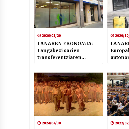
2026/01/20
2020/10
LANAREN EKONOMIA:
LANAR
Langabezi sarien
Europak
transferentziaren
autonom
inguruko zalantzak
zahar e
aztertu ditugu
azterga
2024/04/30
2022/02