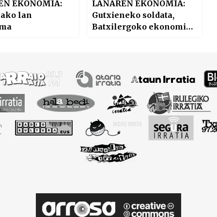
EN EKONOMIA:
LANAREN EKONOMIA:
iako lan
Gutxieneko soldata,
rma
Batxilergoko ekonomia
testu liburuak eta Benta
Berriko bizilagunak