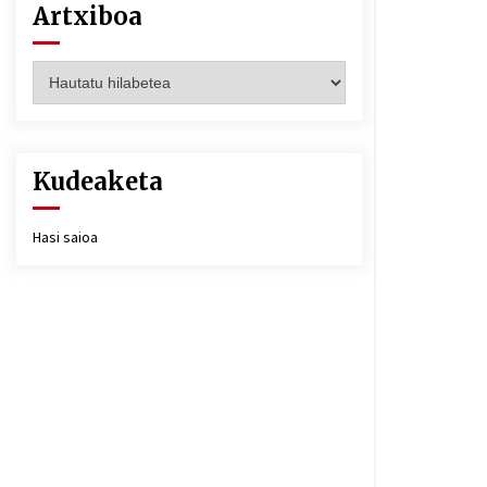
Artxiboa
Artxiboa
Kudeaketa
Hasi saioa