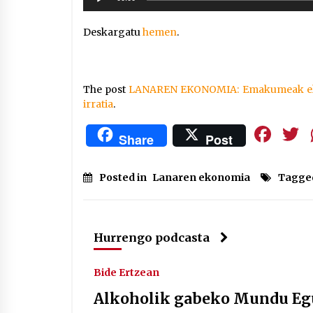
erreproduzigailua
Deskargatu
hemen
.
The post
LANAREN EKONOMIA: Emakumeak eko
irratia
.
Fa
Share
Post
Posted in
Lanaren ekonomia
Tagge
Hurrengo podcasta
Bide Ertzean
Alkoholik gabeko Mundu Egu