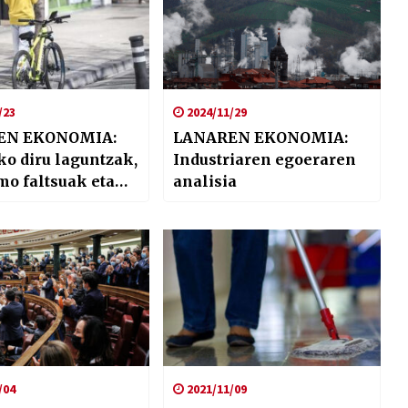
/23
2024/11/29
EN EKONOMIA:
LANAREN EKONOMIA:
o diru laguntzak,
Industriaren egoeraren
o faltsuak eta
analisia
goitzetako egoera
i
/04
2021/11/09