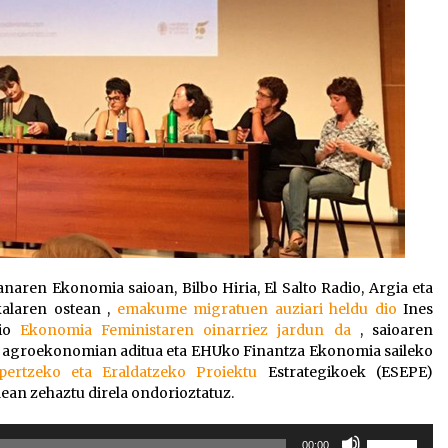
aren Ekonomia saioan, Bilbo Hiria, El Salto Radio, Argia eta
alaren ostean ,
emakume migratuen auziari heldu dio
Ines
aio
Ekonomia Feministaren oinarriez jardun da
, saioaren
, agroekonomian aditua eta EHUko Finantza Ekonomia saileko
rtzeko eta Eraldatzeko Proiektu
Estrategikoek (ESEPE)
an zehaztu direla ondorioztatuz.
Erabili
00:00