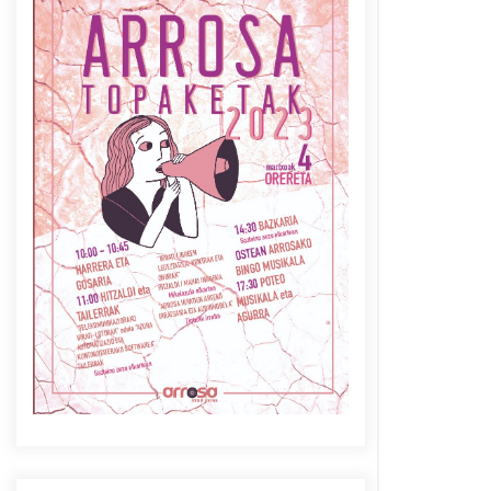
Azaroak 6 Iurretan Arrosa
sarearen IX. topaketak
2021/10/04
Berria egunkarian
elkarrizketa Arrosaren 20
urteez
2021/07/06
Arrosaren laburpen bideoa
Hamaika Telebistaren eskutik
2021/06/30