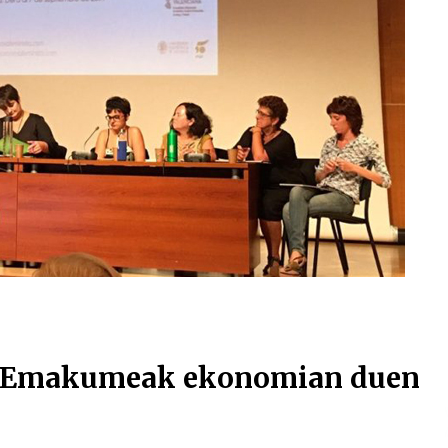
Arrosa sareko IX. topaketak!
2021/10/13
Arrosari buruzko erreportaia
2021/07/16
Zebrabidearen denboraldi
amaiera EHZtik
2021/07/01
Emakumeak ekonomian duen