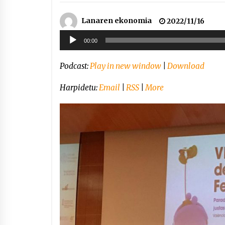
Lanaren ekonomia
2022/11/16
Soinu
00:00
erreproduzigailua
Podcast:
Play in new window
|
Download
Harpidetu:
Email
|
RSS
|
More