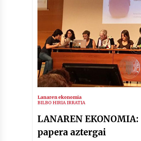
Arrosaren IX. Topaketak –
Mila esker guztioi!
2021/11/11
Segura irratian Arrosaren 20
urteez
2021/07/22
Hala Bedi irratiko Hizpidea
saioan Arrosaren 20 urteez
Lanaren ekonomia
2021/07/03
BILBO HIRIA IRRATIA
LANAREN EKONOMIA: 
papera aztergai