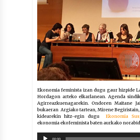
Ekonomia feminista izan dugu gaur hizpide Lan
Hordagon arteko elkarlanean. Agenda sindik
Agirreazkuenagarekin. Ondoren Maitane J
bukaeran Argiako tartean, Mirene Begiristain
kidearekin hitz-egin dugu
Ekonomia Suspe
ekonomia ekofeminista baten aurkako norabide
Soinu
00:00