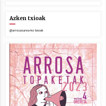
Azken txioak
@arrosasarea-ko txioak