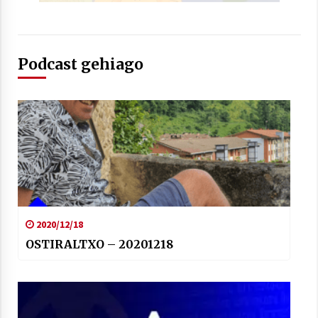
Podcast gehiago
Arrosaren laburpen bideoa Hamaika
Telebistaren eskutik
2021/06/30
2020/12/18
OSTIRALTXO – 20201218