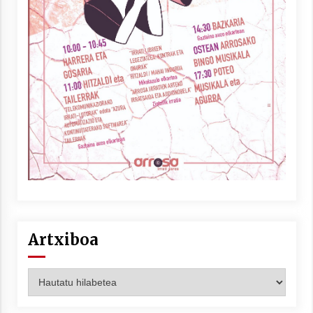
Artxiboa
Artxiboa