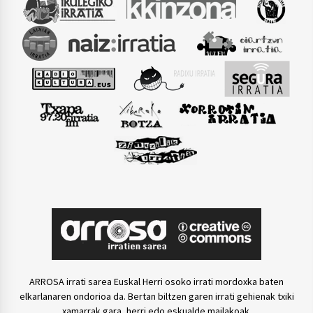
ARROSA irrati sarea Euskal Herri osoko irrati mordoxka baten
elkarlanaren ondorioa da. Bertan biltzen garen irrati gehienak txiki
xamarrak gara, herri edo eskualde mailakoak.