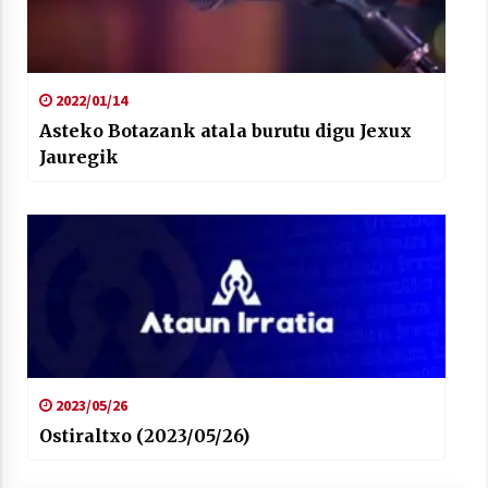
2022/01/14
Asteko Botazank atala burutu digu Jexux
Jauregik
2023/05/26
Ostiraltxo (2023/05/26)