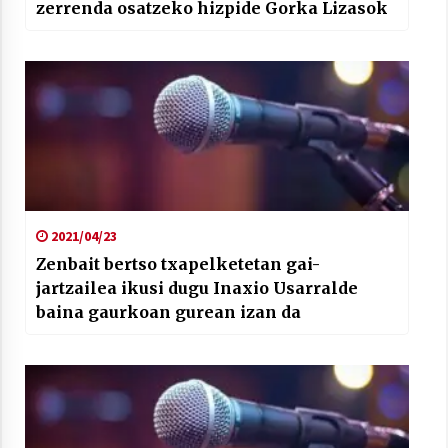
zerrenda osatzeko hizpide Gorka Lizasok
2021/04/23
Zenbait bertso txapelketetan gai-
jartzailea ikusi dugu Inaxio Usarralde
baina gaurkoan gurean izan da