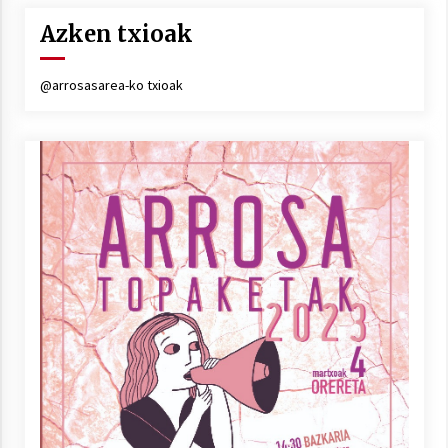
Azken txioak
@arrosasarea-ko txioak