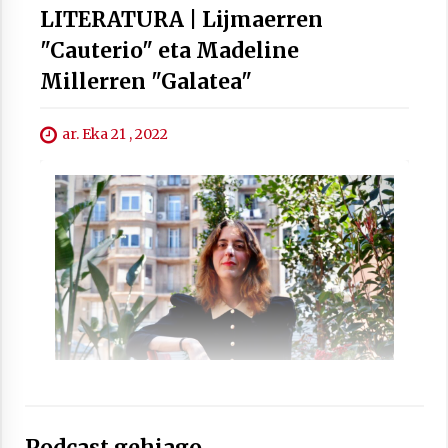
LITERATURA | Lijmaerren
"Cauterio" eta Madeline
Millerren "Galatea"
Berria egunkarian elkarrizketa
Arrosaren 20 urteez
ar. Eka 21 , 2022
2021/07/06
Hala Bedi irratiko Hizpidea saioan
Arrosaren 20 urteez
2021/07/03
Zebrabidearen denboraldi amaiera
EHZtik
2021/07/01
Podcast gehiago