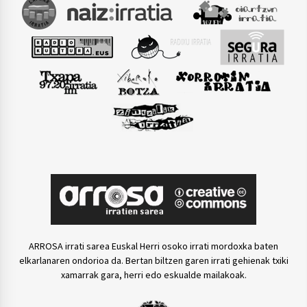
ARROSA irrati sarea Euskal Herri osoko irrati mordoxka baten
elkarlanaren ondorioa da. Bertan biltzen garen irrati gehienak txiki
xamarrak gara, herri edo eskualde mailakoak.