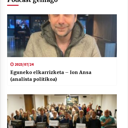
Arrosaren laburpen bideoa Hamaika
Telebistaren eskutik
2021/06/30
2023/07/24
Eguneko elkarrizketa – Ion Ansa
(analista politikoa)