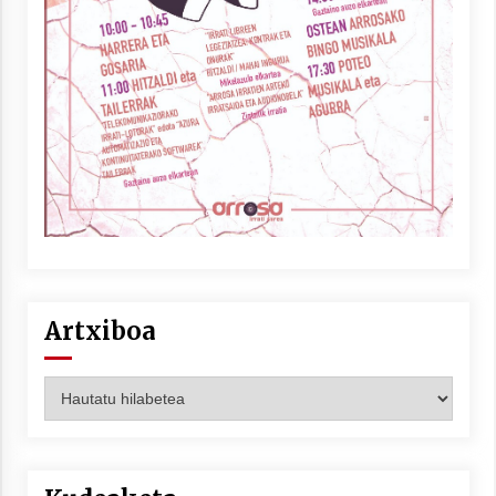
Artxiboa
Artxiboa