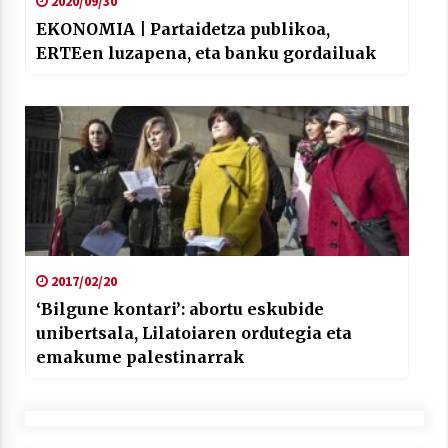
2020/09/30
EKONOMIA | Partaidetza publikoa,
ERTEen luzapena, eta banku gordailuak
2017/02/20
‘Bilgune kontari’: abortu eskubide
unibertsala, Lilatoiaren ordutegia eta
emakume palestinarrak