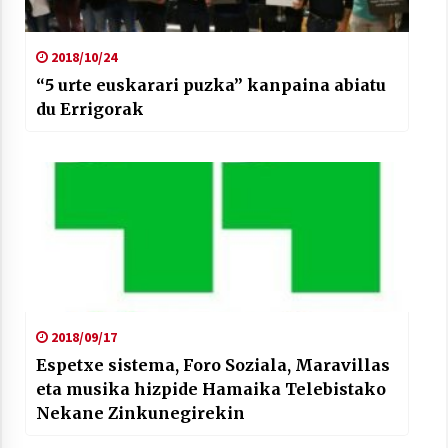
2018/10/24
“5 urte euskarari puzka” kanpaina abiatu
du Errigorak
2018/09/17
Espetxe sistema, Foro Soziala, Maravillas
eta musika hizpide Hamaika Telebistako
Nekane Zinkunegirekin