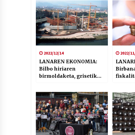
2022/12/14
2022/11
LANAREN EKONOMIA:
LANAR
Bilbo hiriaren
Birbana
birmoldaketa, grisetik
fiskali
titanioaren distirara
norabi