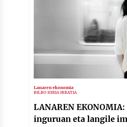
Arrosaren IX. Topaketak –
Mila esker guztioi!
2021/11/11
Segura irratian Arrosaren 20
urteez
2021/07/22
Hala Bedi irratiko Hizpidea
saioan Arrosaren 20 urteez
Lanaren ekonomia
2021/07/03
BILBO HIRIA IRRATIA
LANAREN EKONOMIA: F
inguruan eta langile i