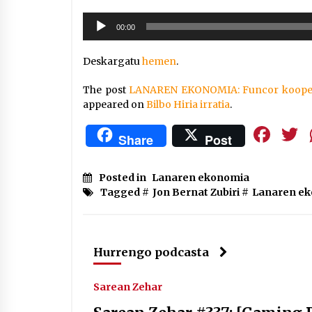
Soinu
00:00
erreproduzigailua
Deskargatu
hemen
.
The post
LANAREN EKONOMIA: Funcor kooperat
appeared on
Bilbo Hiria irratia
.
Fa
Share
Post
Posted in
Lanaren ekonomia
Tagged #
Jon Bernat Zubiri
#
Lanaren e
Hurrengo podcasta
Sarean Zehar