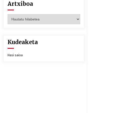
Artxiboa
Artxiboa
Kudeaketa
Hasi saioa