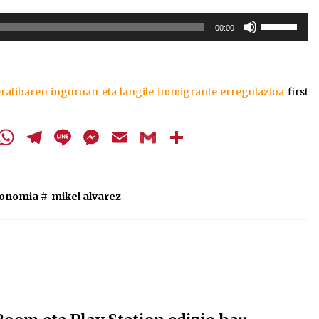
Erabili
00:00
gora/behera
gezi-
teklak
bolumena
ibaren inguruan eta langile immigrante erregulazioa
first
igotzeko
edo
jaisteko.
cebook
Twitter
WhatsApp
Telegram
Line
Messenger
Email
Gmail
Share
konomia
#
mikel alvarez