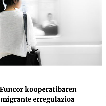
Arrosa sareko IX. topaketak!
2021/10/13
Arrosari buruzko erreportaia
2021/07/16
Zebrabidearen denboraldi
amaiera EHZtik
2021/07/01
uncor kooperatibaren
mmigrante erregulazioa