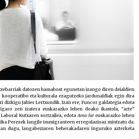
Etxebarriak datozen hamabost egunetan izango diren deialdien
 kooperatibo eta kulturala ezagutzeko jardunaldiak egin dira
 dizkigu Jabier Lertxundik. Izan ere, Funcor galdategia edota
 igaro zen izatera euskarazko lehen doako ikastola, “arte”
a, Laboral Kutxaren sortzailea, edota
Ama lur
euskarazko lehen
ndika Perezek langile immigranteen erregulazioaz mintzatu da.
zan dugu, langabeziaren beherakadaren inguruko azterketa