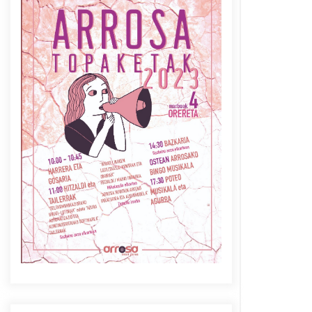
Azaroak 6 Iurretan Arrosa
sarearen IX. topaketak
2021/10/04
Berria egunkarian
elkarrizketa Arrosaren 20
urteez
2021/07/06
Arrosaren laburpen bideoa
Hamaika Telebistaren eskutik
2021/06/30