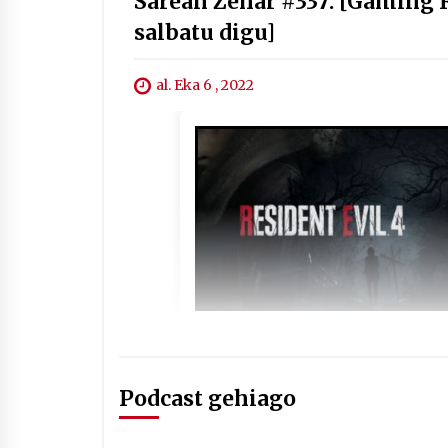
Sarean Zehar #337: [Gaming 
salbatu digu]
al. Eka 6 , 2022
Podcast gehiago