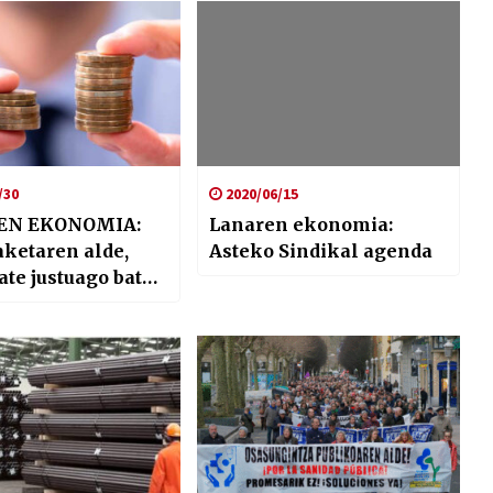
/30
2020/06/15
EN EKONOMIA:
Lanaren ekonomia:
ketaren alde,
Asteko Sindikal agenda
tate justuago baten
dean