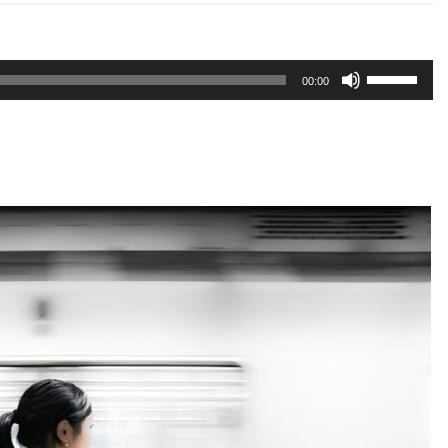
Erabili
00:00
gora/behera
gezi-
teklak
bolumena
igotzeko
edo
jaisteko.