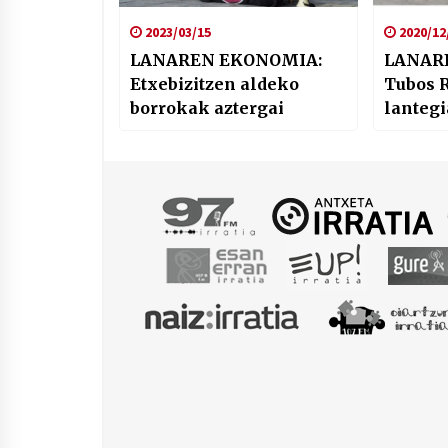
2023/03/15
2020/12
LANAREN EKONOMIA:
LANAR
Etxebizitzen aldeko
Tubos 
borrokak aztergai
lantegi
Espain
aurrek
Trumpe
ekono