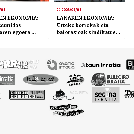
/04
2025/07/04
EN EKONOMIA:
LANAREN EKONOMIA:
Reunidos
Urteko borrokak eta
aren egoera,
balorazioak sindikatuen
iako
ahotik
ontuak eta
n osteko
mia