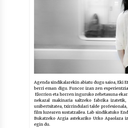
Agenda sindikalarekin abiatu dugu saioa, Eki 
berri eman digu. Funcor izan zen esperientzia
Elorrion eta horren inguruko zehetasuna ekarri
nekazal makinaria saltzeko fabrika izatetik,
unibertsitatea, txirrindulari talde profesional
film luzearen sustatzailea. Lab sindikatuko E
Bukatzeko Argia astekariko Urko Apaolaza i
egin du.