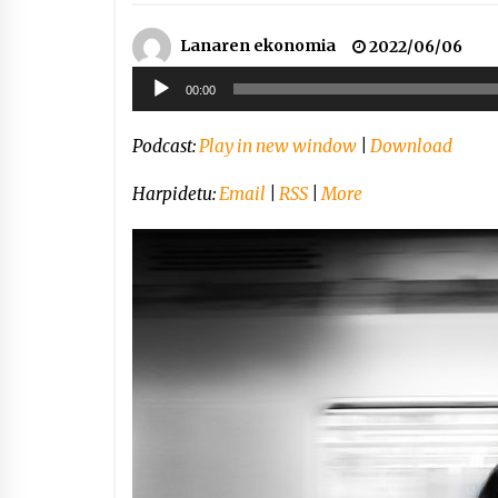
Lanaren ekonomia
2022/06/06
Soinu
00:00
erreproduzigailua
Podcast:
Play in new window
|
Download
Harpidetu:
Email
|
RSS
|
More