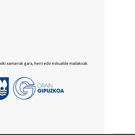
txiki xamarrak gara, herri edo eskualde mailakoak.