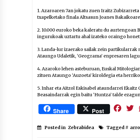
1. Azaroaren 7an jokatu zuen Iraitz Zubizarreta
txapelketako finala Altsasun Joanes Bakaikoare
2. 10.000 euroko beka kaleratu du aurtengoan
ingurukoak uztartu ahal izateko oraingo honet
3. Landa-lur izaerako sailak zein partikularrak
Ataungo Udaletik, ‘Geograma’ enpresaren lagu
4. Azaroko lehen asteburuan, Euskal Mitologiar
zituen Ataungo ‘Auzoeta’ kiroldegia eta herriko
5. Inhar eta Aitzol Eskisabel ataundarrei Ekaitz 
Beasaindarrak egin baitu ‘Huntza’ talde ezagun
Fa
Share
Post
Posted in
Zebrabidea
Tagged #
arr