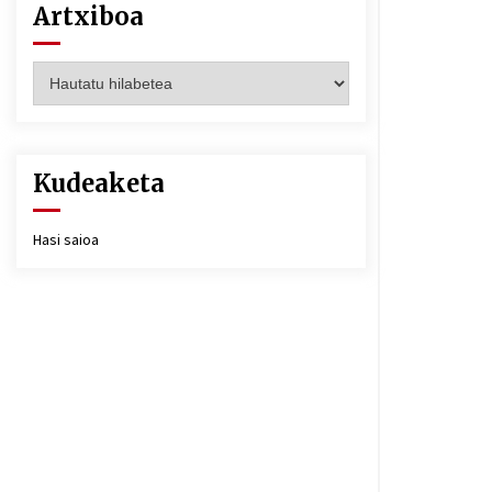
Artxiboa
Artxiboa
Kudeaketa
Hasi saioa