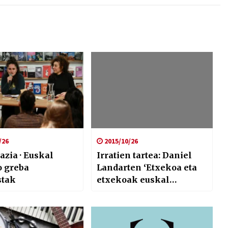
/26
2015/10/26
zia · Euskal
Irratien tartea: Daniel
o greba
Landarten ‘Etxekoa eta
stak
etxekoak euskal
literaturan’