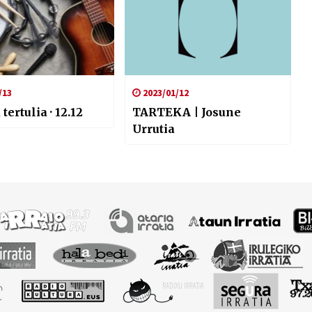
/13
2023/01/12
ertulia · 12.12
TARTEKA | Josune
Urrutia