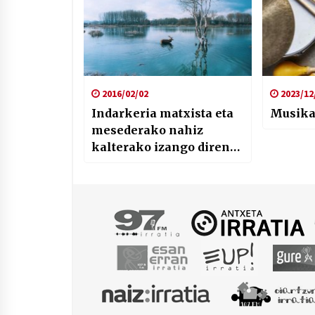
2016/02/02
2023/12
Indarkeria matxista eta
Musika t
mesederako nahiz
kalterako izango diren
eraikuntza lanak, Esan
Erran eta Halabedi
irratien bidez