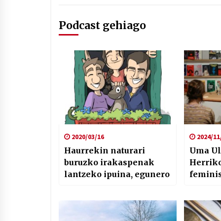
Podcast gehiago
2020/03/16
2024/11
Haurrekin naturari
Uma Ula
buruzko irakaspenak
Herrik
lantzeko ipuina, egunero
femini