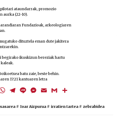
 pilotari ataundarrak, promozio
n aurka (22-10).
 Barandiaran Fundazioak, arkeologiaren
an.
 mugatuko dituztela eman dute jakitera
ntzarekin.
i begirako ikuskizun bereziak hartu
 kaleak.
Goikoetxea batu zaie, beste behin.
aren 17:21 kantuaren letra
cebook
Twitter
WhatsApp
Telegram
Line
Messenger
Email
Gmail
Share
osasarea
#
Ioar Aizpurua
#
irratien tartea
#
zebrabidea