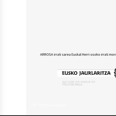
ARROSA irrati sarea Euskal Herri osoko irrati mor
TWITTER @arrosasarea