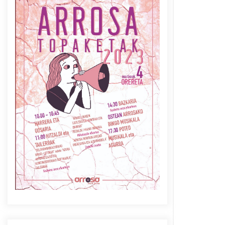
Azaroak 6 Iurretan Arrosa
sarearen IX. topaketak
2021/10/04
Berria egunkarian
elkarrizketa Arrosaren 20
urteez
2021/07/06
Arrosaren laburpen bideoa
Hamaika Telebistaren eskutik
2021/06/30