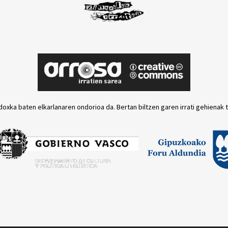
doxka baten elkarlanaren ondorioa da. Bertan biltzen garen irrati gehienak 