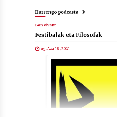
Hurrengo podcasta
Bon Vivant
Festibalak eta Filosofak
og. Aza 18 , 2021