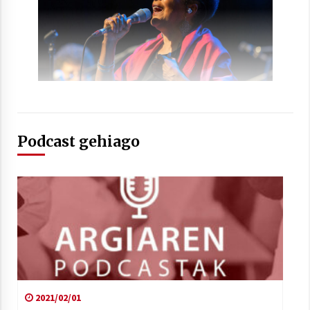
Arrosaren laburpen bideoa Hamaika
Telebistaren eskutik
2021/06/30
Podcast gehiago
2021/02/01