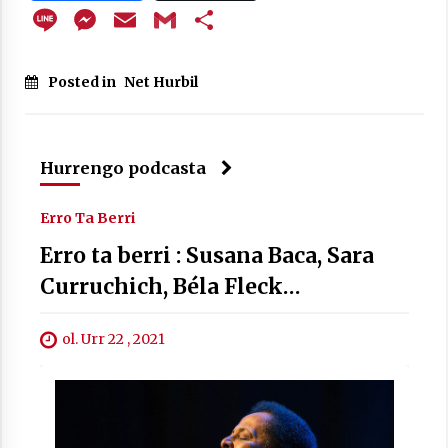
Line
Messenger
Email
Gmail
Share
Posted in
Net Hurbil
Berria egunkarian elkarrizketa
Arrosaren 20 urteez
2021/07/06
Hurrengo podcasta
Hala Bedi irratiko Hizpidea saioan
Arrosaren 20 urteez
Erro Ta Berri
2021/07/03
Erro ta berri : Susana Baca, Sara
Curruchich, Béla Fleck…
ol. Urr 22 , 2021
Zebrabidearen denboraldi amaiera
EHZtik
2021/07/01