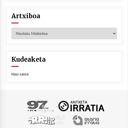
Artxiboa
Artxiboa
Kudeaketa
Hasi saioa