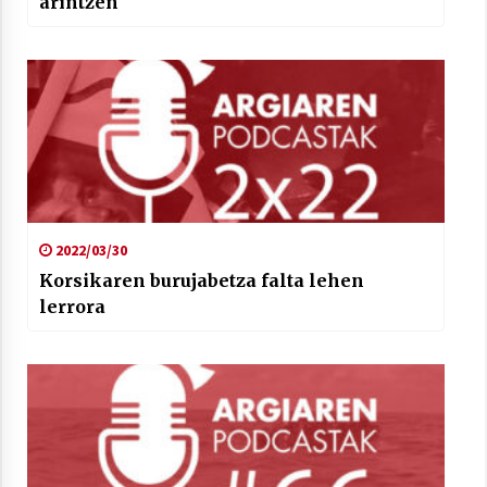
arintzen
2022/03/30
Korsikaren burujabetza falta lehen
lerrora