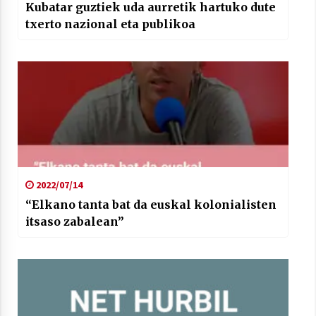
Kubatar guztiek uda aurretik hartuko dute
txerto nazional eta publikoa
2022/07/14
“Elkano tanta bat da euskal kolonialisten
itsaso zabalean”