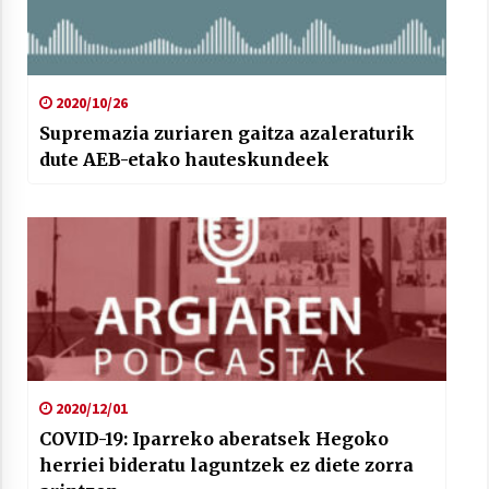
2020/10/26
Supremazia zuriaren gaitza azaleraturik
dute AEB-etako hauteskundeek
2020/12/01
COVID-19: Iparreko aberatsek Hegoko
herriei bideratu laguntzek ez diete zorra