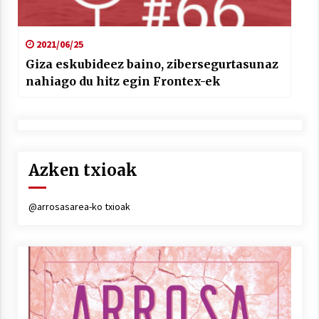
2021/06/25
Giza eskubideez baino, zibersegurtasunaz
nahiago du hitz egin Frontex-ek
Azken txioak
@arrosasarea-ko txioak