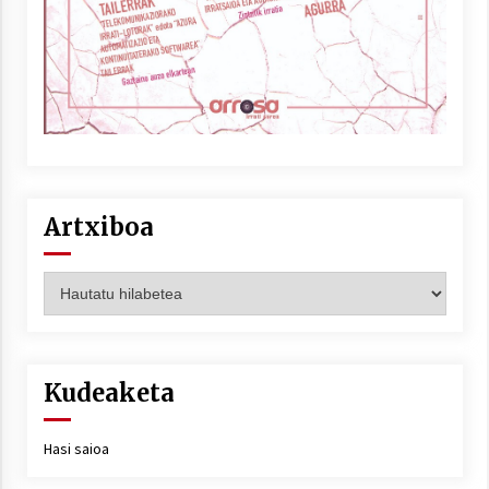
Artxiboa
Artxiboa
Kudeaketa
Hasi saioa