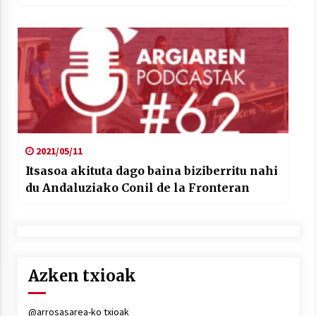
ttipiak
2021/05/11
Itsasoa akituta dago baina biziberritu nahi
du Andaluziako Conil de la Fronteran
Azken txioak
@arrosasarea-ko txioak