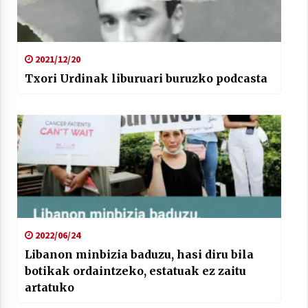
2021/12/20
Txori Urdinak liburuari buruzko podcasta
2022/06/24
Libanon minbizia baduzu, hasi diru bila
botikak ordaintzeko, estatuak ez zaitu
artatuko