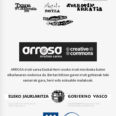
ARROSA irrati sarea Euskal Herri osoko irrati mordoxka baten
elkarlanaren ondorioa da. Bertan biltzen garen irrati gehienak txiki
xamarrak gara, herri edo eskualde mailakoak.