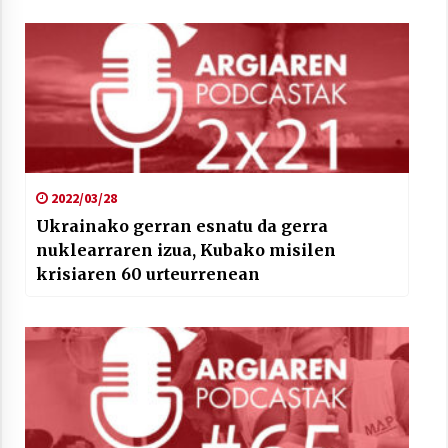
2022/03/28
Ukrainako gerran esnatu da gerra
nuklearraren izua, Kubako misilen
krisiaren 60 urteurrenean