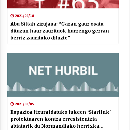
2021/06/18
Abu Sittah zirujaua: “Gazan gaur osatu
dituzun haur zaurituok hurrengo gerran
berriz zaurituko dituzte”
2021/03/05
Espazioa itxuraldatuko lukeen ‘Starlink’
proiektuaren kontra erresistentzia
abiaturik du Normandiako herrixka