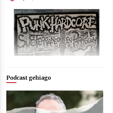
2021/07/01
Arrosaren laburpen bideoa Hamaika
Telebistaren eskutik
2021/06/30
Podcast gehiago