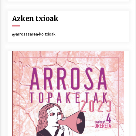
Azken txioak
@arrosasarea-ko txioak