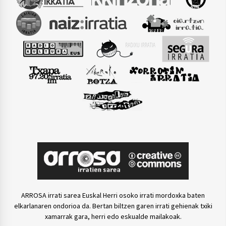
ARROSA irrati sarea Euskal Herri osoko irrati mordoxka baten
elkarlanaren ondorioa da. Bertan biltzen garen irrati gehienak txiki
xamarrak gara, herri edo eskualde mailakoak.