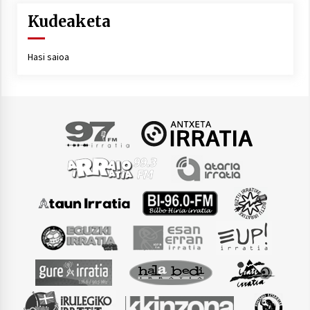
Kudeaketa
Hasi saioa