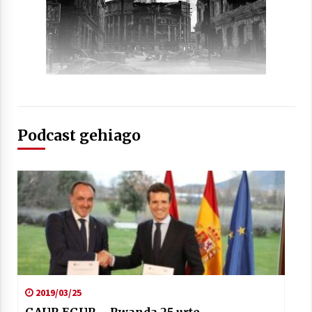
Arrosaren laburpen bideoa Hamaika
Telebistaren eskutik
2021/06/30
Podcast gehiago
2019/03/25