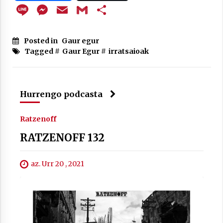
Line
Messenger
Email
Gmail
Share
Posted in
Gaur egur
Berria egunkarian elkarrizketa
Tagged #
Gaur Egur
#
irratsaioak
Arrosaren 20 urteez
2021/07/06
Hala Bedi irratiko Hizpidea saioan
Hurrengo podcasta
Arrosaren 20 urteez
2021/07/03
Ratzenoff
RATZENOFF 132
az. Urr 20 , 2021
Zebrabidearen denboraldi amaiera
EHZtik
2021/07/01