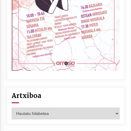
Artxiboa
Artxiboa