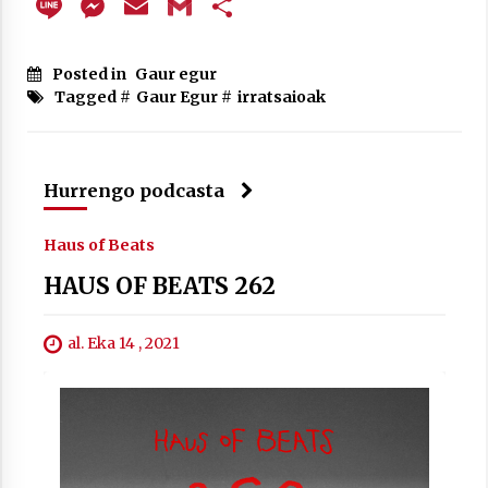
Line
Messenger
Email
Gmail
Share
Posted in
Gaur egur
Tagged #
Gaur Egur
#
irratsaioak
Arrosaren laburpen bideoa Hamaika
Telebistaren eskutik
Hurrengo podcasta
2021/06/30
Haus of Beats
HAUS OF BEATS 262
al. Eka 14 , 2021