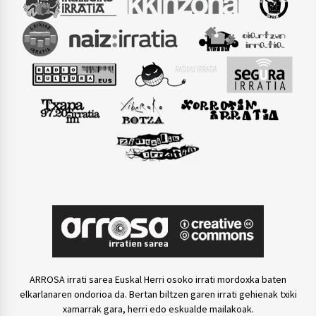
ARROSA irrati sarea Euskal Herri osoko irrati mordoxka baten
elkarlanaren ondorioa da. Bertan biltzen garen irrati gehienak txiki
xamarrak gara, herri edo eskualde mailakoak.