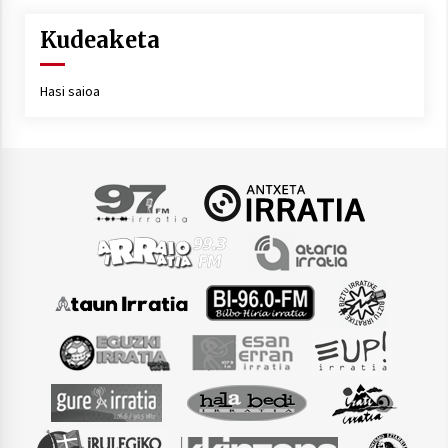
Kudeaketa
Hasi saioa