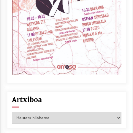
Artxiboa
Artxiboa