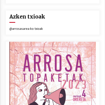
Azken txioak
@arrosasarea-ko txioak