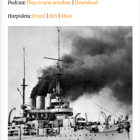
Arrosa sareko IX. topaketak!
Podcast:
Play in new window
|
Download
2021/10/13
Harpidetu:
Email
|
RSS
|
More
Azaroak 6 Iurretan Arrosa sarearen
IX. topaketak
2021/10/04
Segura irratian Arrosaren 20 urteez
2021/07/22
Arrosari buruzko erreportaia
2021/07/16