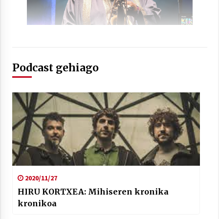
Arrosaren laburpen bideoa Hamaika
Podcast gehiago
Telebistaren eskutik
2021/06/30
2020/11/27
HIRU KORTXEA: Mihiseren kronika
kronikoa