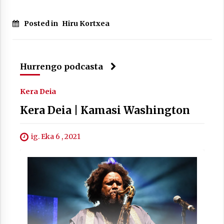
Posted in
Hiru Kortxea
Berria egunkarian elkarrizketa
Arrosaren 20 urteez
Hurrengo podcasta
2021/07/06
Kera Deia
Hala Bedi irratiko Hizpidea saioan
Arrosaren 20 urteez
Kera Deia | Kamasi Washington
2021/07/03
ig. Eka 6 , 2021
Zebrabidearen denboraldi amaiera
EHZtik
2021/07/01