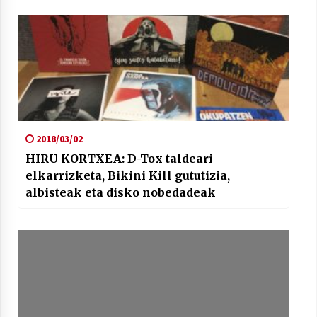
2018/03/02
HIRU KORTXEA: D-Tox taldeari
elkarrizketa, Bikini Kill gututizia,
albisteak eta disko nobedadeak