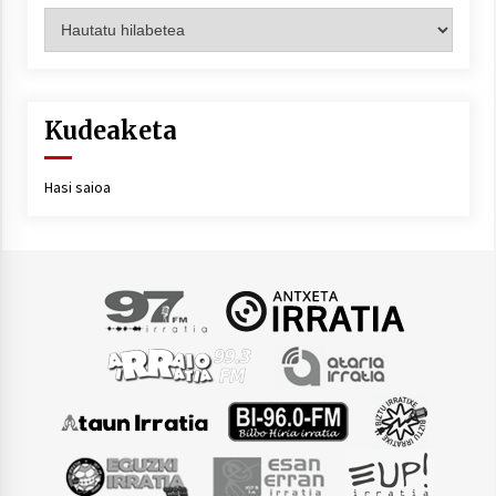
Artxiboa
Kudeaketa
Hasi saioa