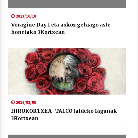
2013/10/18
Voragine Day I eta askoz gehiago aste
honetako 3Kortxean
2016/02/05
HIRUKORTXEA- TALCO taldeko lagunak
3Kortxean