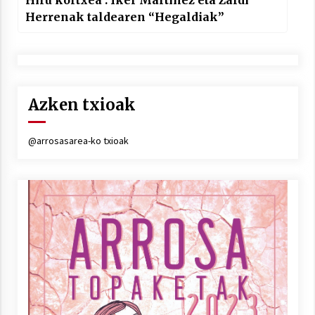
Hiru kortxea : Iker Martinez eta Zaldi
Herrenak taldearen “Hegaldiak”
Azken txioak
@arrosasarea-ko txioak