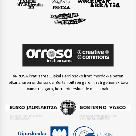
ARROSA irrati sarea Euskal Herri osoko irrati mordoxka baten
elkarlanaren ondorioa da. Bertan biltzen garen irrati gehienak txiki
xamarrak gara, herri edo eskualde mailakoak.