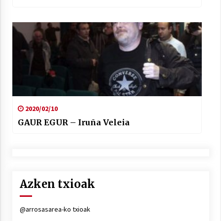
2020/02/10
GAUR EGUR – Iruña Veleia
Azken txioak
@arrosasarea-ko txioak