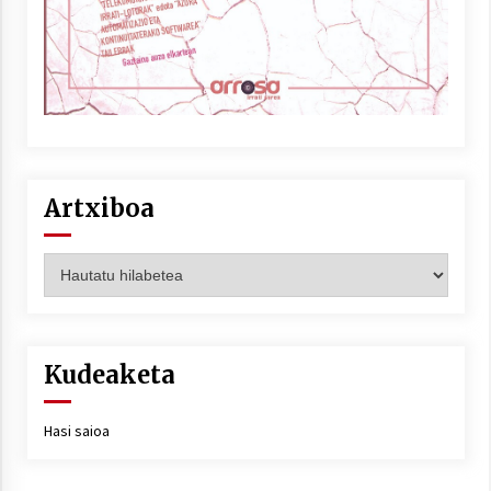
Artxiboa
Artxiboa
Kudeaketa
Hasi saioa