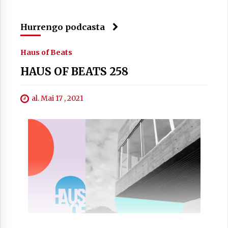
Hurrengo podcasta
Haus of Beats
Arrosaren laburpen bideoa Hamaika
HAUS OF BEATS 258
Telebistaren eskutik
2021/06/30
al. Mai 17 , 2021