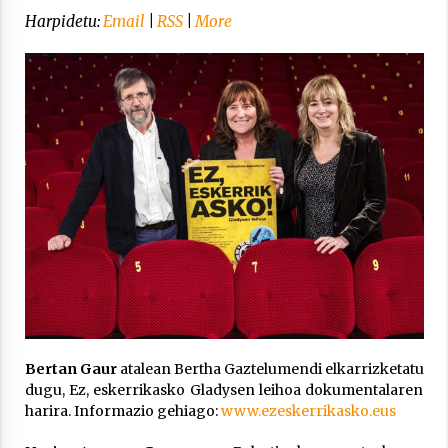
Arrosa sareko IX. topaketak!
Harpidetu:
Email
|
RSS
|
More
2021/10/13
Azaroak 6 Iurretan Arrosa sarearen
IX. topaketak
2021/10/04
Segura irratian Arrosaren 20 urteez
2021/07/22
Arrosari buruzko erreportaia
Bertan Gaur
atalean Bertha Gaztelumendi elkarrizketatu
2021/07/16
dugu, Ez, eskerrikasko Gladysen leihoa dokumentalaren
harira. Informazio gehiago:
www.ezeskerrikasko.eus