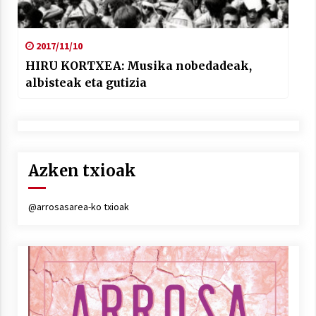
2017/11/10
HIRU KORTXEA: Musika nobedadeak,
albisteak eta gutizia
Azken txioak
@arrosasarea-ko txioak