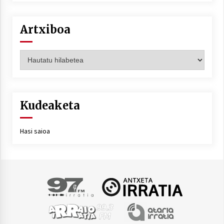
Artxiboa
Artxiboa
Kudeaketa
Hasi saioa