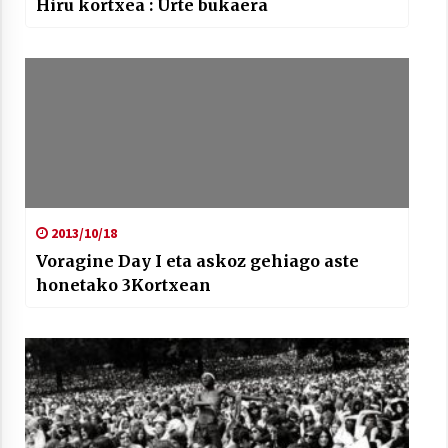
Hiru kortxea : Urte bukaera
2013/10/18
Voragine Day I eta askoz gehiago aste
honetako 3Kortxean