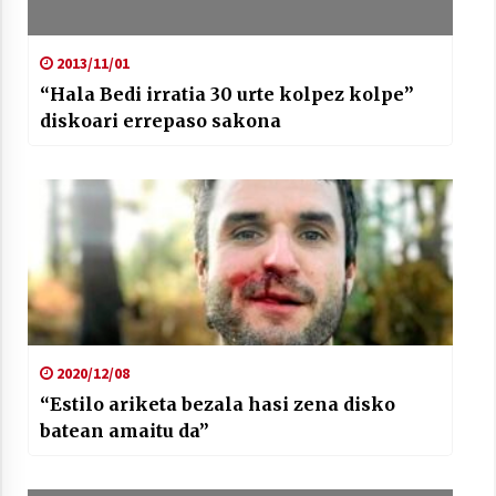
2013/11/01
“Hala Bedi irratia 30 urte kolpez kolpe”
diskoari errepaso sakona
2020/12/08
“Estilo ariketa bezala hasi zena disko
batean amaitu da”