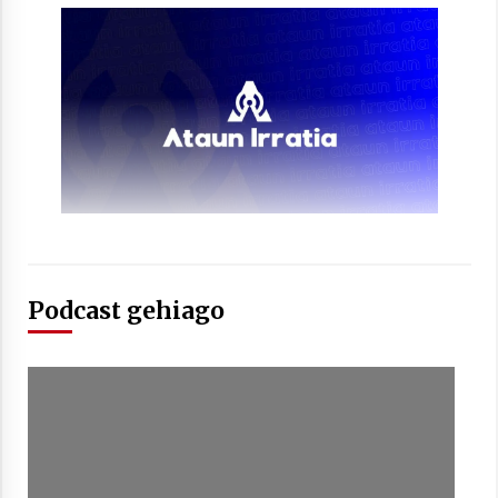
Arrosaren laburpen bideoa Hamaika
Telebistaren eskutik
2021/06/30
Podcast gehiago