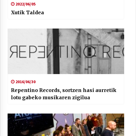
2022/06/05
Xutik Taldea
2016/06/30
Repentino Records, sortzen hasi aurretik
lotu gabeko musikaren zigilua