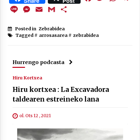
Share
Post
Line
Messenger
Email
Gmail
Share
Posted in
Zebrabidea
Berria egunkarian elkarrizketa
Tagged #
arrosasarea
#
zebrabidea
Arrosaren 20 urteez
2021/07/06
Hurrengo podcasta
Hala Bedi irratiko Hizpidea saioan
Arrosaren 20 urteez
Hiru Kortxea
2021/07/03
Hiru kortxea : La Excavadora
taldearen estreineko lana
ol. Ots 12 , 2021
Zebrabidearen denboraldi amaiera
EHZtik