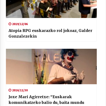
2019/12/06
Atopia RPG euskarazko rol jokoaz, Galder
Gonzalezekin
2016/11/30
Joxe Mari Agirretxe: “Euskarak
komunikatzeko balio du, baita mundu