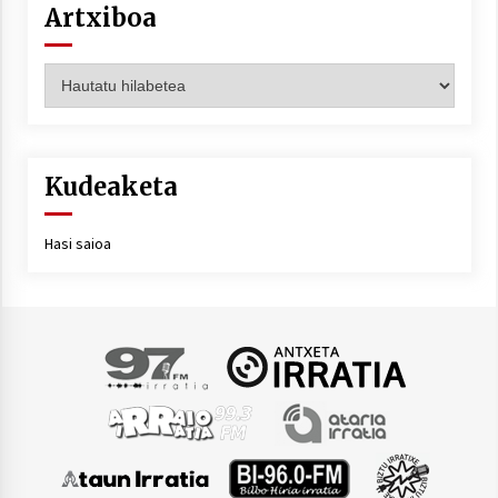
Artxiboa
Artxiboa
Kudeaketa
Hasi saioa