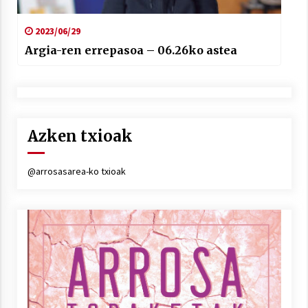
2023/06/29
Argia-ren errepasoa – 06.26ko astea
Azken txioak
@arrosasarea-ko txioak