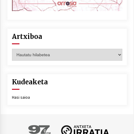
Artxiboa
Artxiboa
Kudeaketa
Hasi saioa