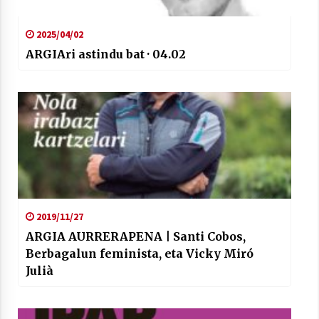
2025/04/02
ARGIAri astindu bat · 04.02
2019/11/27
ARGIA AURRERAPENA | Santi Cobos,
Berbagalun feminista, eta Vicky Miró
Julià