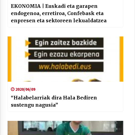
EKONOMIA | Euskadi eta garapen
endogenoa, erretiroa, Confebask eta
enpresen eta sektoreen lekualdatzea
2020/06/09
“Halabelarriak dira Hala Bediren
sustengu nagusia”