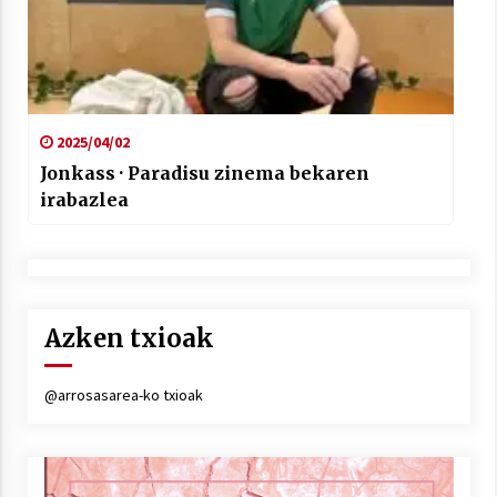
2025/04/02
Jonkass · Paradisu zinema bekaren
irabazlea
Azken txioak
@arrosasarea-ko txioak