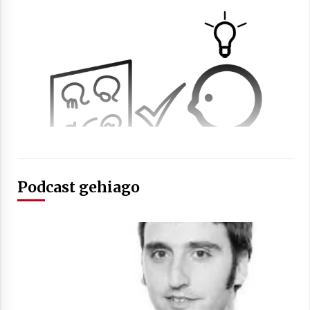
2021/07/01
Arrosaren laburpen bideoa Hamaika
Telebistaren eskutik
2021/06/30
Podcast gehiago