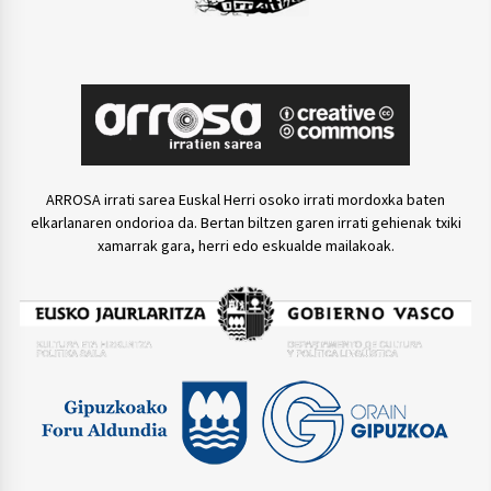
ARROSA irrati sarea Euskal Herri osoko irrati mordoxka baten
elkarlanaren ondorioa da. Bertan biltzen garen irrati gehienak txiki
xamarrak gara, herri edo eskualde mailakoak.