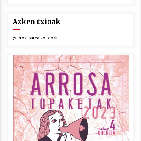
Azken txioak
@arrosasarea-ko txioak