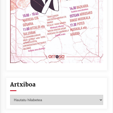
Artxiboa
Artxiboa