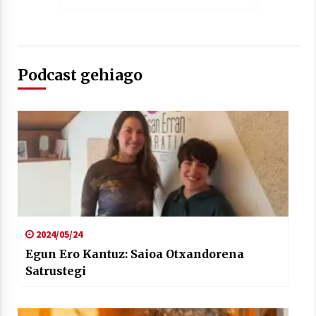
2021/07/01
Podcast gehiago
Arrosaren laburpen bideoa Hamaika
Telebistaren eskutik
2021/06/30
2024/05/24
Egun Ero Kantuz: Saioa Otxandorena
Satrustegi