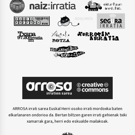
ARROSA irrati sarea Euskal Herri osoko irrati mordoxka baten
elkarlanaren ondorioa da. Bertan biltzen garen irrati gehienak txiki
xamarrak gara, herri edo eskualde mailakoak.