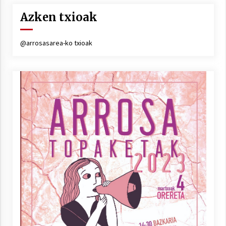
Azken txioak
@arrosasarea-ko txioak