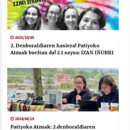
2023/10/05
2. Denboraldiaren hasiera! Patiyoko
Atzuak bueltan da! 2.1 sayua: IZAN IÑURRI
2024/06/19
Patiyoko Atzuak: 2.denboraldiaren