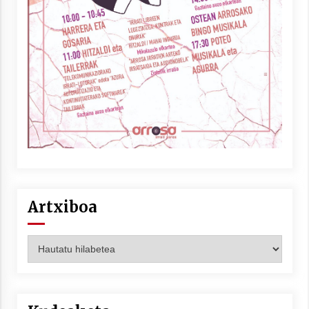
Artxiboa
Artxiboa