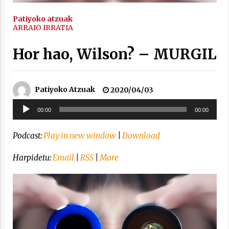
2021/11/25
Patiyoko atzuak
ARRAIO IRRATIA
Hor hao, Wilson? – MURGIL
Mahai-ingurua: irratia, podcastak
eta ondoren zer?
Patiyoko Atzuak
2020/04/03
2021/11/12
Soinu
00:00
00:00
erreproduzigailua
Podcast:
Play in new window
|
Download
Harpidetu:
Email
|
RSS
|
More
Arrosaren IX. Topaketak – Mila
esker guztioi!
2021/11/11