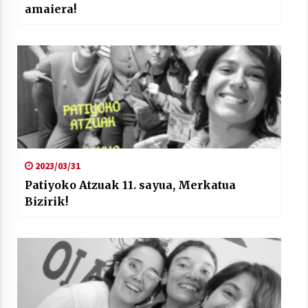
amaiera!
2023/03/31
Patiyoko Atzuak 11. sayua, Merkatua
Bizirik!