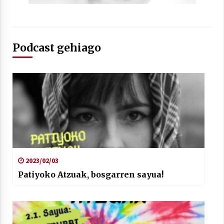
Podcast gehiago
Arrosaren laburpen bideoa Hamaika
Telebistaren eskutik
2021/06/30
2023/02/03
Patiyoko Atzuak, bosgarren sayua!