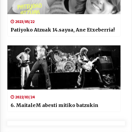
2023/05/22
Patiyoko Atzuak 14.sayua, Ane Etxeberria!
2022/03/24
6. MaitaleM abesti mitiko batzukin