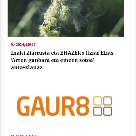
2014/10/27
Iñaki Ziarrusta eta EHAZEko Itziar Elias
‘Arren ganbara eta emeen sotoa’
antzezlanaz