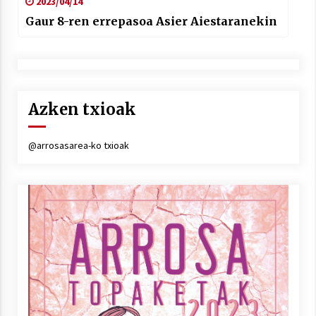
2023/04/14
Gaur 8-ren errepasoa Asier Aiestaranekin
Azken txioak
@arrosasarea-ko txioak