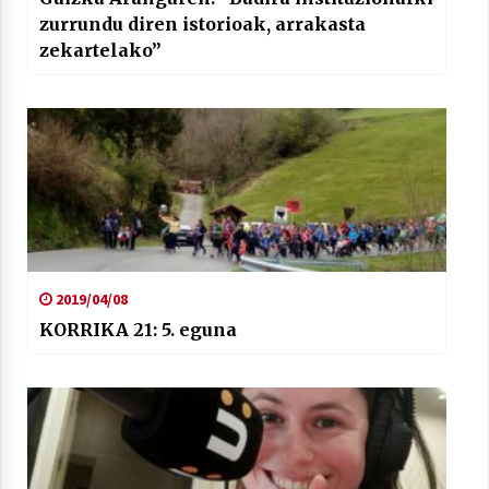
zurrundu diren istorioak, arrakasta
zekartelako”
2019/04/08
KORRIKA 21: 5. eguna