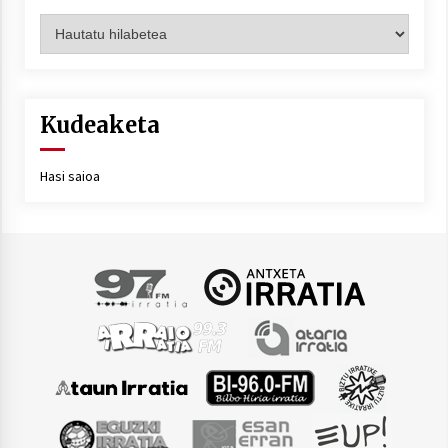
Artxiboa
Kudeaketa
Hasi saioa