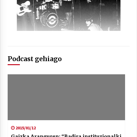
Arrosaren laburpen bideoa Hamaika
Telebistaren eskutik
2021/06/30
Podcast gehiago
2015/01/12
Gaizka Aranguren: “Badira instituzionalki