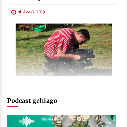
2021/07/01
ol. Aza 8 , 2019
Arrosaren laburpen bideoa Hamaika
Telebistaren eskutik
2021/06/30
Podcast gehiago