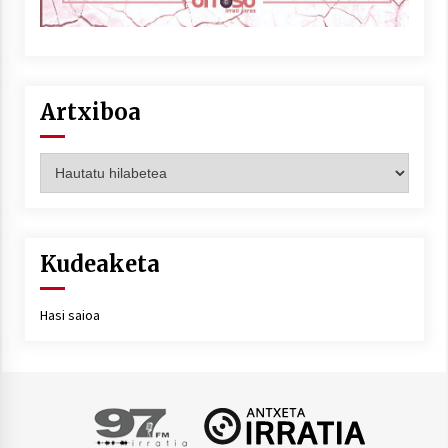
Artxiboa
Artxiboa
Kudeaketa
Hasi saioa