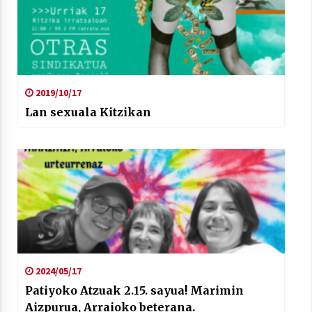
2019/10/17
Lan sexuala Kitzikan
2024/05/17
Patiyoko Atzuak 2.15. sayua! Marimin
Aizpurua, Arraioko beterana.