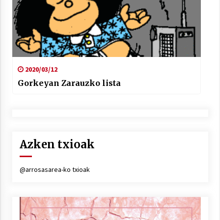
2020/03/12
Gorkeyan Zarauzko lista
Azken txioak
@arrosasarea-ko txioak