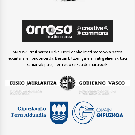
ARROSA irrati sarea Euskal Herri osoko irrati mordoxka baten
elkarlanaren ondorioa da. Bertan biltzen garen irrati gehienak txiki
xamarrak gara, herri edo eskualde mailakoak.