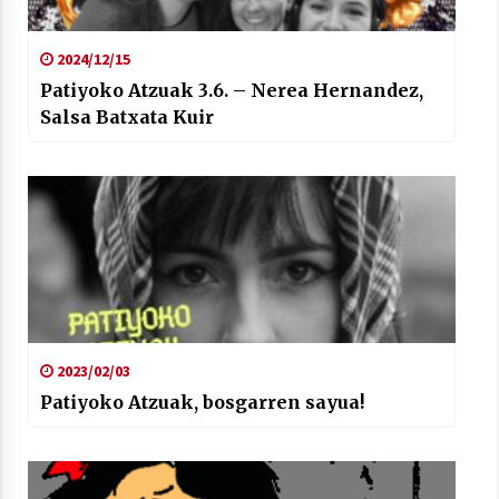
2024/12/15
Patiyoko Atzuak 3.6. – Nerea Hernandez,
Salsa Batxata Kuir
2023/02/03
Patiyoko Atzuak, bosgarren sayua!