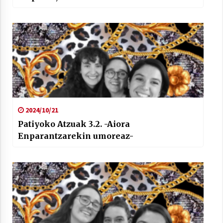
2024/10/21
Patiyoko Atzuak 3.2. -Aiora
Enparantzarekin umoreaz-