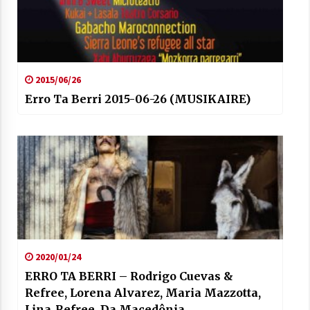
2015/06/26
Erro Ta Berri 2015-06-26 (MUSIKAIRE)
2020/01/24
ERRO TA BERRI – Rodrigo Cuevas &
Refree, Lorena Alvarez, Maria Mazzotta,
Lina_Refree, Da Macedônia…