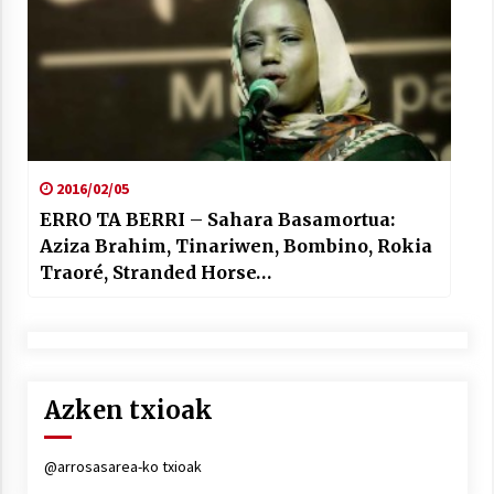
2016/02/05
ERRO TA BERRI – Sahara Basamortua:
Aziza Brahim, Tinariwen, Bombino, Rokia
Traoré, Stranded Horse…
Azken txioak
@arrosasarea-ko txioak