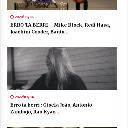
2020/11/06
ERRO TA BERRI – Mike Block, Redi Hasa,
Joachim Cooder, Bantu…
2022/02/04
Erro ta berri : Gisela João, Antonio
Zambujo, Rao Kyão…