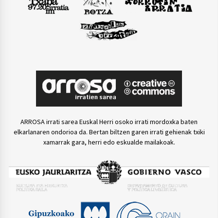
ARROSA irrati sarea Euskal Herri osoko irrati mordoxka baten
elkarlanaren ondorioa da. Bertan biltzen garen irrati gehienak txiki
xamarrak gara, herri edo eskualde mailakoak.