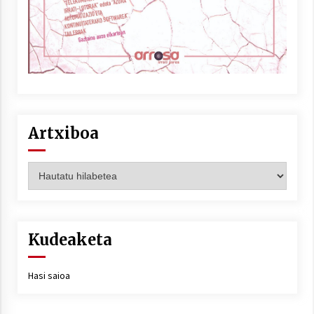
Artxiboa
Artxiboa
Kudeaketa
Hasi saioa