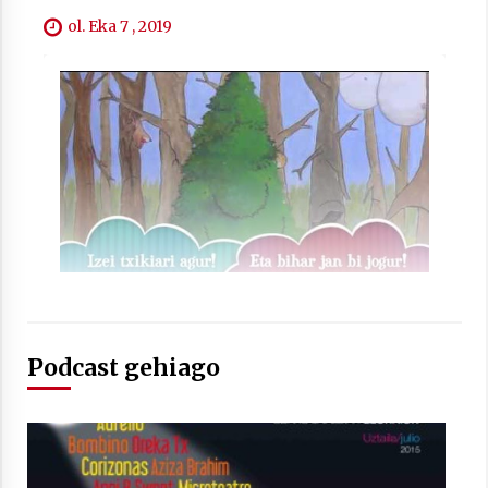
ol. Eka 7 , 2019
Arrosaren laburpen bideoa Hamaika
Telebistaren eskutik
2021/06/30
Podcast gehiago