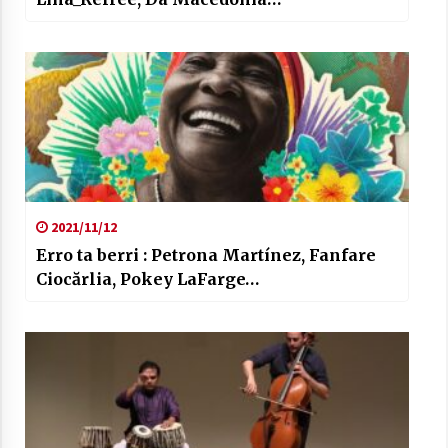
2021/11/12
Erro ta berri : Petrona Martínez, Fanfare
Ciocărlia, Pokey LaFarge…