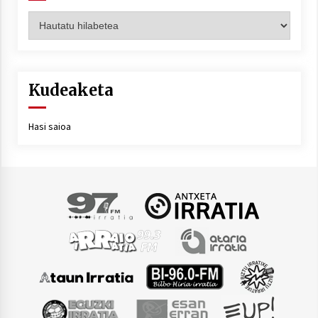
Artxiboa
Kudeaketa
Hasi saioa