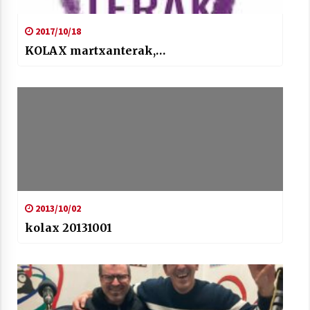
2017/10/18
KOLAX martxanterak,…
2013/10/02
kolax 20131001