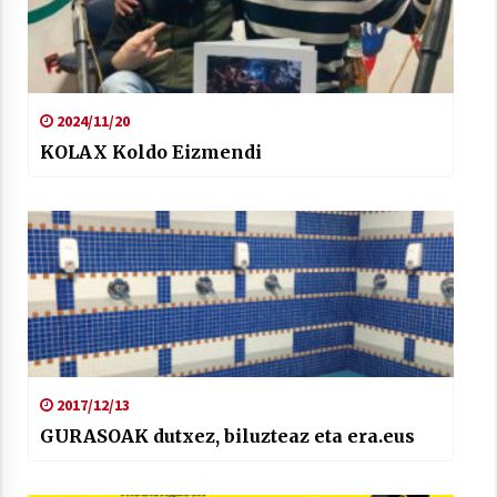
2024/11/20
KOLAX Koldo Eizmendi
2017/12/13
GURASOAK dutxez, biluzteaz eta era.eus