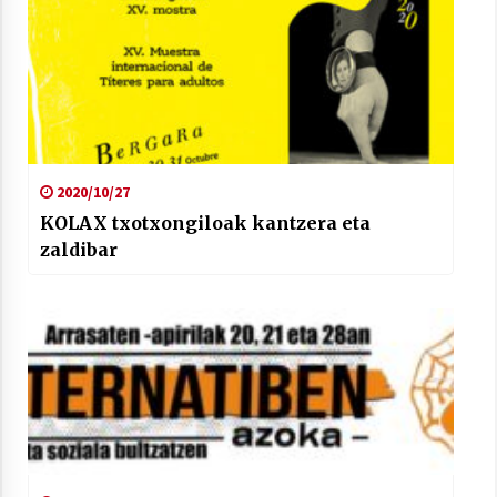
2020/10/27
KOLAX txotxongiloak kantzera eta
zaldibar