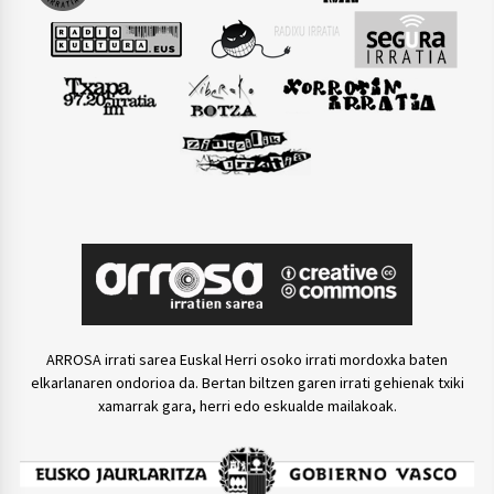
ARROSA irrati sarea Euskal Herri osoko irrati mordoxka baten
elkarlanaren ondorioa da. Bertan biltzen garen irrati gehienak txiki
xamarrak gara, herri edo eskualde mailakoak.