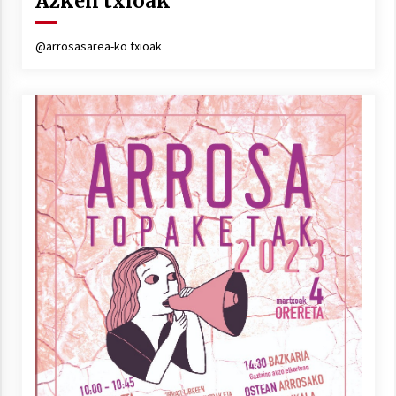
Azken txioak
@arrosasarea-ko txioak