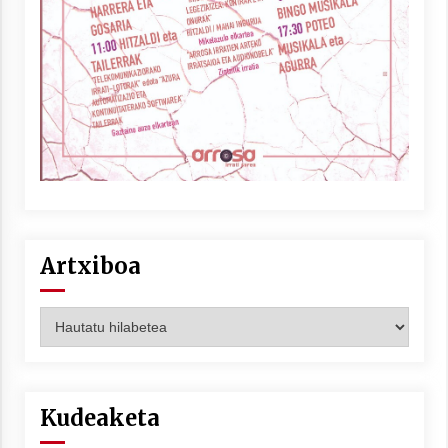
Artxiboa
Artxiboa
Kudeaketa