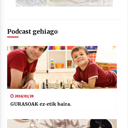
Podcast gehiago
Berria egunkarian elkarrizketa
Arrosaren 20 urteez
2021/07/06
Hala Bedi irratiko Hizpidea saioan
Arrosaren 20 urteez
2021/07/03
2016/01/20
GURASOAK ez-etik baira.
Zebrabidearen denboraldi amaiera
EHZtik