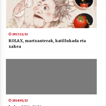
2021/07/01
2017/11/22
Arrosaren laburpen bideoa Hamaika
KOLAX, martxanterak, katillukada eta
Telebistaren eskutik
xakea
2021/06/30
2014/01/22