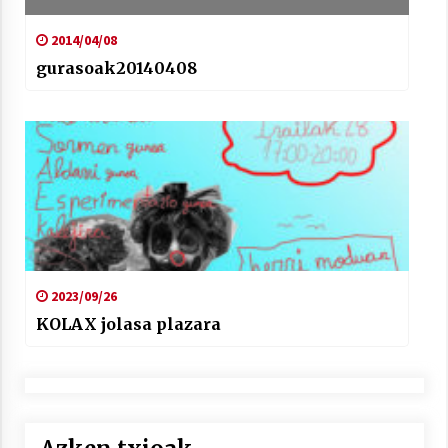
2014/04/08
gurasoak20140408
2023/09/26
KOLAX jolasa plazara