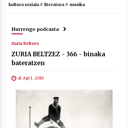
kultura soziala
#
literatura
#
musika
Hurrengo podcasta
Zuria Beltzez
ZURIA BELTZEZ - 366 - binaka
bateratzen
al. Api 1 , 2019