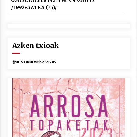
/DesGAZTEA (35)/
Azken txioak
@arrosasarea-ko txioak