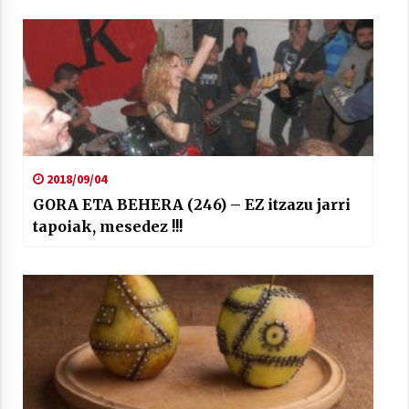
2018/09/04
GORA ETA BEHERA (246) – EZ itzazu jarri
tapoiak, mesedez !!!