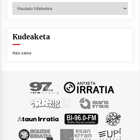
Artxiboa
Kudeaketa
Hasi saioa