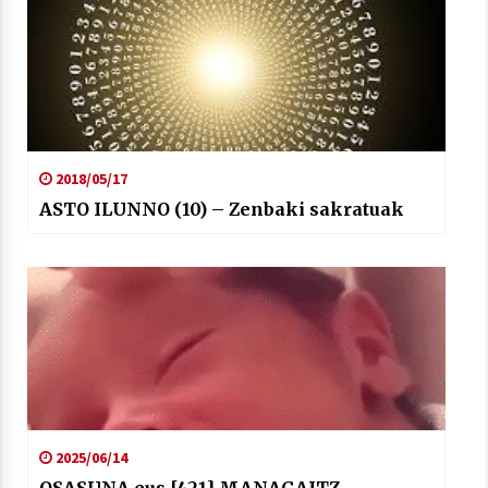
2018/05/17
ASTO ILUNNO (10) – Zenbaki sakratuak
2025/06/14
OSASUNA.eus [421] MANAGAITZ