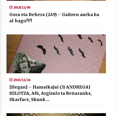
2018/11/06
Gora eta Behera (249) – Gaitzen aurka ba
al hago?!?!
2023/11/16
[Hegan] – HamaikaJai (3) ANDREGAI
HILOTZA, Afú, Argizulo ta Beñaranks,
Skarface, Skunk…