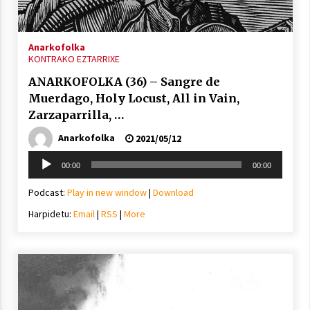
2021/11/25
Anarkofolka
KONTRAKO EZTARRIXE
ANARKOFOLKA (36) – Sangre de
Muerdago, Holy Locust, All in Vain,
Mahai-ingurua: irratia, podcastak
Zarzaparrilla, …
eta ondoren zer?
Anarkofolka
2021/11/12
2021/05/12
Soinu
00:00
00:00
erreproduzigailua
Podcast:
Play in new window
|
Download
Harpidetu:
Email
|
RSS
|
More
Arrosaren IX. Topaketak – Mila
esker guztioi!
2021/11/11