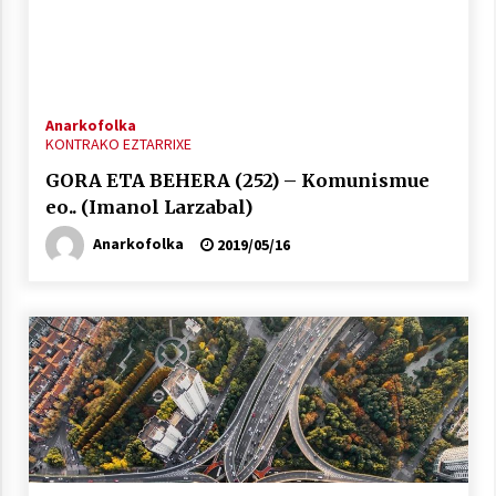
Anarkofolka
KONTRAKO EZTARRIXE
Arrosaren laburpen bideoa Hamaika
Telebistaren eskutik
GORA ETA BEHERA (252) – Komunismue
2021/06/30
eo.. (Imanol Larzabal)
Anarkofolka
2019/05/16