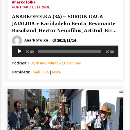
Anarkofolka
KONTRAKO EZTARRIXE
ANARKOFOLKA (34) – SORGIN GAUA
JAIALDIA + Karidadeko Benta, Resonante
Basuband, Hector Nenofilus, Actitud, Bird
Teeth, …
Anarkofolka
2018/11/16
Soinu
00:00
00:00
erreproduzigailua
Podcast:
Play in new window
|
Download
Harpidetu:
Email
|
RSS
|
More