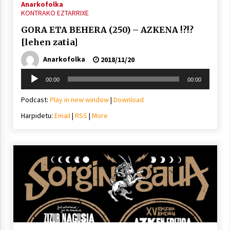
Anarkofolka
KONTRAKO EZTARRIXE
GORA ETA BEHERA (250) – AZKENA !?!?
[lehen zatia]
Anarkofolka
2018/11/20
Soinu
00:00
00:00
erreproduzigailua
Podcast:
Play in new window
|
Download
Harpidetu:
Email
|
RSS
|
More