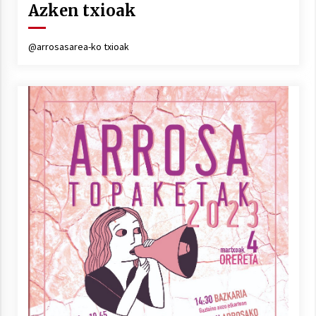
Azken txioak
@arrosasarea-ko txioak