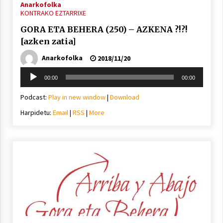
Anarkofolka
KONTRAKO EZTARRIXE
GORA ETA BEHERA (250) – AZKENA ?!?!
[azken zatia]
Anarkofolka
2018/11/20
Soinu
00:00
00:00
erreproduzigailua
Podcast:
Play in new window
|
Download
Harpidetu:
Email
|
RSS
|
More