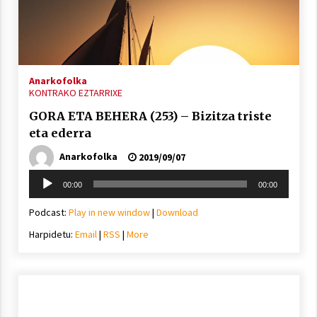
Berria egunkarian elkarrizketa
Arrosaren 20 urteez
Anarkofolka
KONTRAKO EZTARRIXE
2021/07/06
GORA ETA BEHERA (253) – Bizitza triste
Hala Bedi irratiko Hizpidea saioan
eta ederra
Arrosaren 20 urteez
Anarkofolka
2019/09/07
2021/07/03
Soinu
00:00
00:00
erreproduzigailua
Podcast:
Play in new window
|
Download
Harpidetu:
Email
|
RSS
|
More
Zebrabidearen denboraldi amaiera
EHZtik
2021/07/01