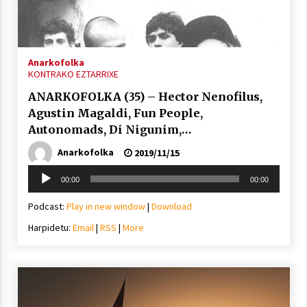
Arrosa sareko IX. topaketak!
2021/10/13
Anarkofolka
Azaroak 6 Iurretan Arrosa sarearen
KONTRAKO EZTARRIXE
IX. topaketak
ANARKOFOLKA (35) – Hector Nenofilus,
2021/10/04
Agustin Magaldi, Fun People,
Autonomads, Di Nigunim,…
Segura irratian Arrosaren 20 urteez
Anarkofolka
2019/11/15
2021/07/22
Soinu
00:00
00:00
erreproduzigailua
Podcast:
Play in new window
|
Download
Harpidetu:
Email
|
RSS
|
More
Arrosari buruzko erreportaia
2021/07/16