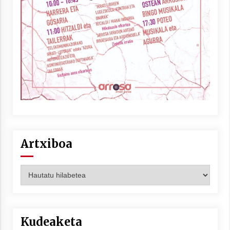
Artxiboa
Artxiboa
Kudeaketa