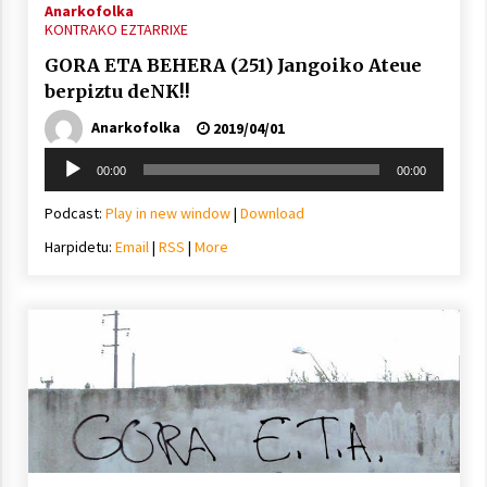
Anarkofolka
KONTRAKO EZTARRIXE
GORA ETA BEHERA (251) Jangoiko Ateue
berpiztu deNK!!
Anarkofolka
2019/04/01
Soinu
00:00
00:00
erreproduzigailua
Podcast:
Play in new window
|
Download
Harpidetu:
Email
|
RSS
|
More