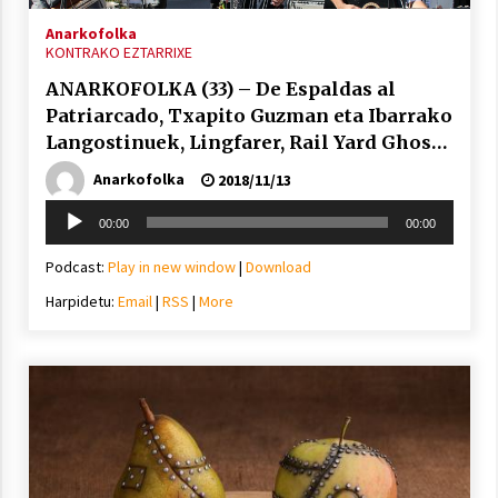
Anarkofolka
KONTRAKO EZTARRIXE
ANARKOFOLKA (33) – De Espaldas al
Patriarcado, Txapito Guzman eta Ibarrako
Langostinuek, Lingfarer, Rail Yard Ghosts,
Luci Arlequin,…
Anarkofolka
2018/11/13
Soinu
00:00
00:00
erreproduzigailua
Podcast:
Play in new window
|
Download
Harpidetu:
Email
|
RSS
|
More