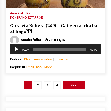
Anarkofolka
KONTRAKO EZTARRIXE
Gora eta Behera (249) – Gaitzen aurka ba
al hago?!?!
Anarkofolka
2018/11/06
Soinu
00:00
00:00
erreproduzigailua
Podcast:
Play in new window
|
Download
Harpidetu:
Email
|
RSS
|
More
Posts
1
2
3
4
Next
pagination