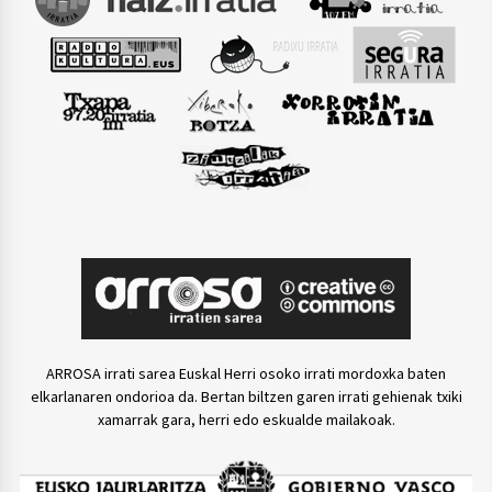
ARROSA irrati sarea Euskal Herri osoko irrati mordoxka baten
elkarlanaren ondorioa da. Bertan biltzen garen irrati gehienak txiki
xamarrak gara, herri edo eskualde mailakoak.