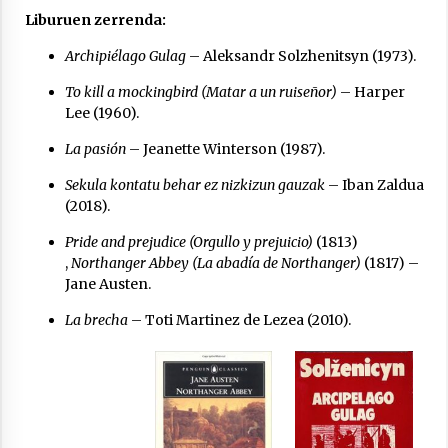
Liburuen zerrenda:
Archipiélago Gulag
– Aleksandr Solzhenitsyn (1973).
To kill a mockingbird (Matar a un ruiseñor)
– Harper
Lee (1960).
La pasión
– Jeanette Winterson (1987).
Sekula kontatu behar ez nizkizun gauzak
– Iban Zaldua
(2018).
Pride and prejudice (Orgullo y prejuicio)
(1813)
,
Northanger Abbey (La abadía de Northanger)
(1817) –
Jane Austen.
La brecha
– Toti Martinez de Lezea (2010).