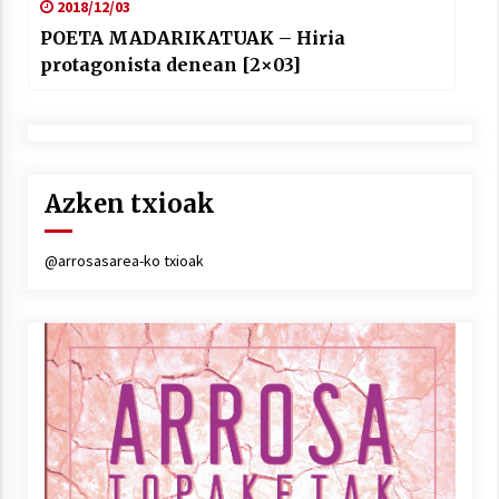
2018/12/03
POETA MADARIKATUAK – Hiria
protagonista denean [2×03]
Azken txioak
@arrosasarea-ko txioak