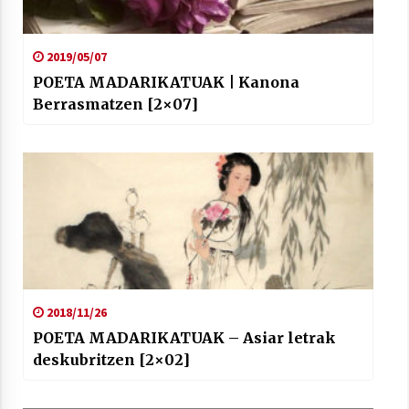
2019/05/07
POETA MADARIKATUAK | Kanona
Berrasmatzen [2×07]
2018/11/26
POETA MADARIKATUAK – Asiar letrak
deskubritzen [2×02]