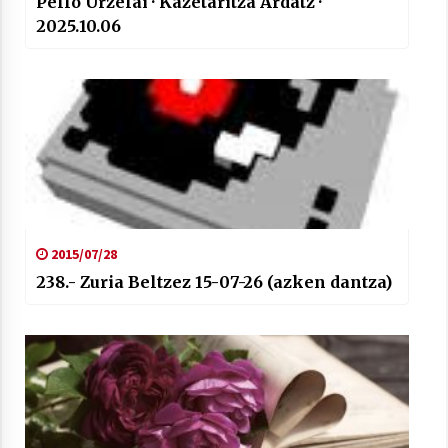
Pello Urzelai · Kazetaritza Ardatz ·
2025.10.06
2015/07/28
238.- Zuria Beltzez 15-07-26 (azken dantza)