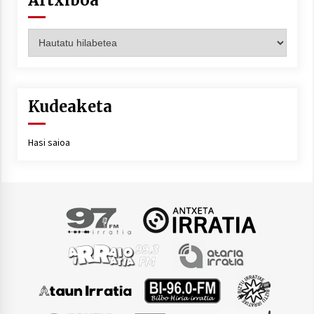
Artxiboa
Kudeaketa
Hasi saioa