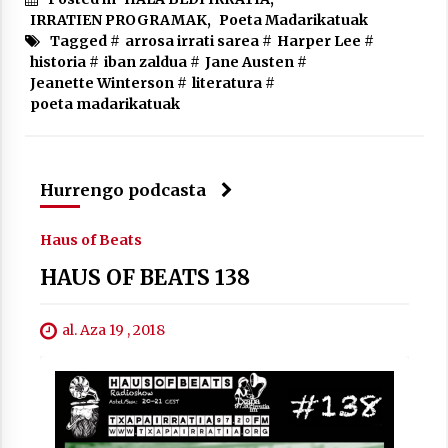
IRRATIEN PROGRAMAK
,
Poeta Madarikatuak
Tagged #
arrosa irrati sarea
#
Harper Lee
#
historia
#
iban zaldua
#
Jane Austen
#
Jeanette Winterson
#
literatura
#
poeta madarikatuak
Hurrengo podcasta
Haus of Beats
HAUS OF BEATS 138
al. Aza 19 , 2018