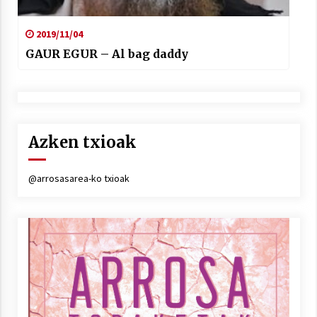
2019/11/04
GAUR EGUR – Al bag daddy
Azken txioak
@arrosasarea-ko txioak