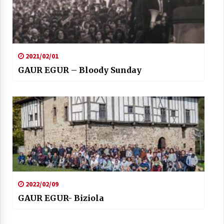
2021/02/01
Arrosaren laburpen bideoa Hamaika
GAUR EGUR – Bloody Sunday
Telebistaren eskutik
2021/06/30
2022/02/09
GAUR EGUR- Biziola