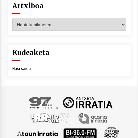
Artxiboa
Artxiboa
Kudeaketa
Hasi saioa