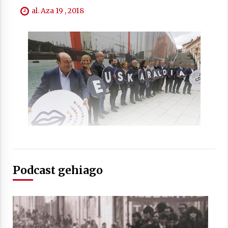
al. Aza 19 , 2018
Berria egunkarian elkarrizketa
Arrosaren 20 urteez
2021/07/06
Hala Bedi irratiko Hizpidea saioan
Arrosaren 20 urteez
2021/07/03
Podcast gehiago
Zebrabidearen denboraldi amaiera
EHZtik
2021/07/01