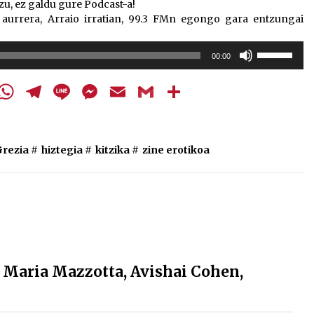
u, ez galdu gure Podcast-a!
k aurrera, Arraio irratian, 99.3 FMn egongo gara entzungai
Erabili
00:00
gora/behera
gezi-
cebook
Twitter
WhatsApp
Telegram
Line
Messenger
Email
Gmail
Share
teklak
bolumena
igotzeko
edo
Grezia
#
hiztegia
#
kitzika
#
zine erotikoa
jaisteko.
 Maria Mazzotta, Avishai Cohen,