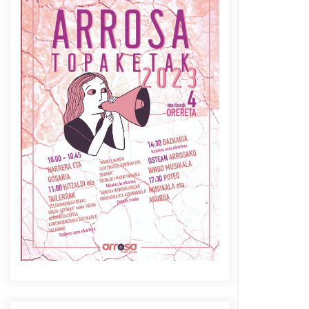
Azaroak 6 Iurretan Arrosa
sarearen IX. topaketak
2021/10/04
Berria egunkarian
elkarrizketa Arrosaren 20
urteez
2021/07/06
Arrosaren laburpen bideoa
Hamaika Telebistaren eskutik
2021/06/30