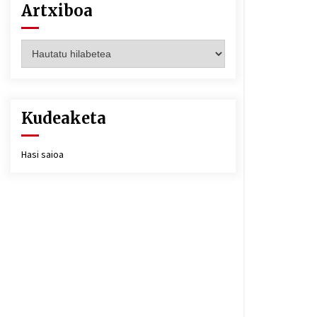
Artxiboa
Artxiboa
Kudeaketa
Hasi saioa