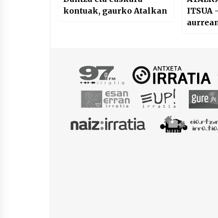
kontuak, gaurko Atalkan
ITSUA –
aurrea
hasiera