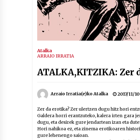
Arrosaren IX. Topaketak –
Mila esker guztioi!
2021/11/11
Segura irratian Arrosaren 20
urteez
2021/07/22
Atalka
ARRAIO IRRATIA
ATALKA,KITZIKA: Zer d
Hala Bedi irratiko Hizpidea
saioan Arrosaren 20 urteez
Arraio Irratia(e)ko Atalka
2017/11/10
2021/07/03
Zer da erotika? Zer ulertzen dugu hitz hori ent
Galdera horri erantzuteko, kalera irten gara je
dugu, eta desirek gure jendartean izan eta dute
Hori nahikoa ez, eta zinema erotikoaren histor
gure lehenengo saioan.