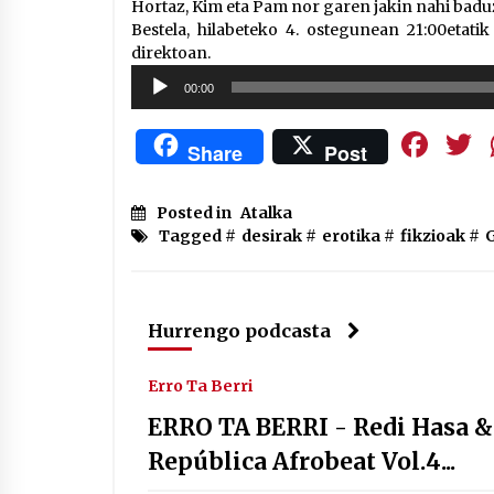
Hortaz, Kim eta Pam nor garen jakin nahi baduz
Bestela, hilabeteko 4. ostegunean 21:00etati
direktoan.
Soinu
00:00
erreproduzigailua
Fa
Share
Post
Posted in
Atalka
Tagged #
desirak
#
erotika
#
fikzioak
#
Hurrengo podcasta
Erro Ta Berri
ERRO TA BERRI - Redi Hasa &
República Afrobeat Vol.4...