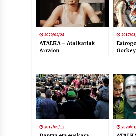
2020/04/24
2017/03
ATALKA – Atalkariak
Estroge
Arraion
Gorkey
2017/05/11
2020/01
Dantza eta euskara
ATALK