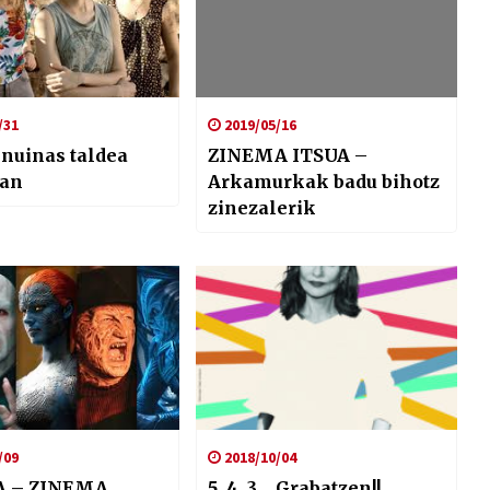
/31
2019/05/16
nuinas taldea
ZINEMA ITSUA –
an
Arkamurkak badu bihotz
zinezalerik
/09
2018/10/04
A – ZINEMA
5, 4, 3… Grabatzen!!