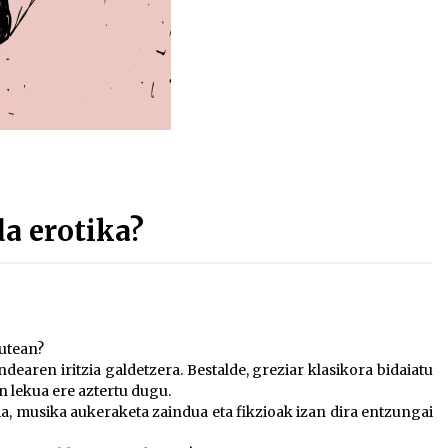
Arrosa sareko IX. topaketak!
2021/10/13
Arrosari buruzko erreportaia
2021/07/16
a erotika?
Zebrabidearen denboraldi
amaiera EHZtik
2021/07/01
zutean?
ndearen iritzia galdetzera. Bestalde, greziar klasikora bidaiatu
n lekua ere aztertu dugu.
ia, musika aukeraketa zaindua eta fikzioak izan dira entzungai