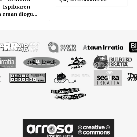
 Ispiluaren
n eman diogu
 urteari