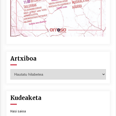
Artxiboa
Artxiboa
Kudeaketa
Hasi saioa