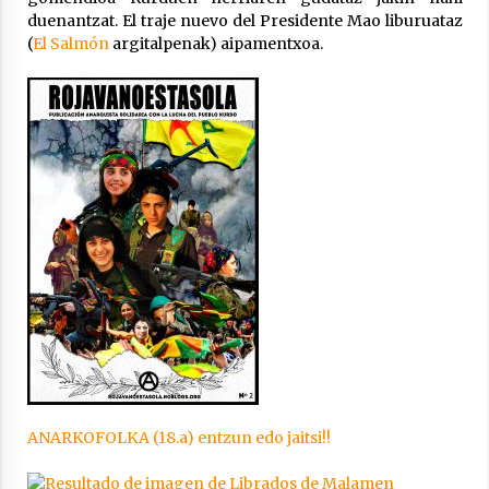
2021/07/01
duenantzat. El traje nuevo del Presidente Mao liburuataz
(
El Salmón
argitalpenak) aipamentxoa.
Arrosaren laburpen bideoa Hamaika
Telebistaren eskutik
2021/06/30
ANARKOFOLKA (18.a) entzun edo jaitsi!!