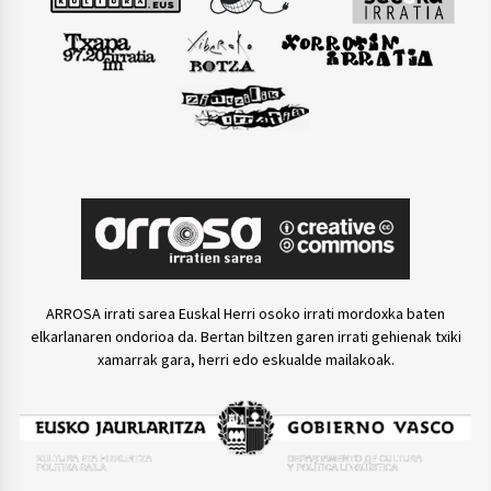
ARROSA irrati sarea Euskal Herri osoko irrati mordoxka baten
elkarlanaren ondorioa da. Bertan biltzen garen irrati gehienak txiki
xamarrak gara, herri edo eskualde mailakoak.