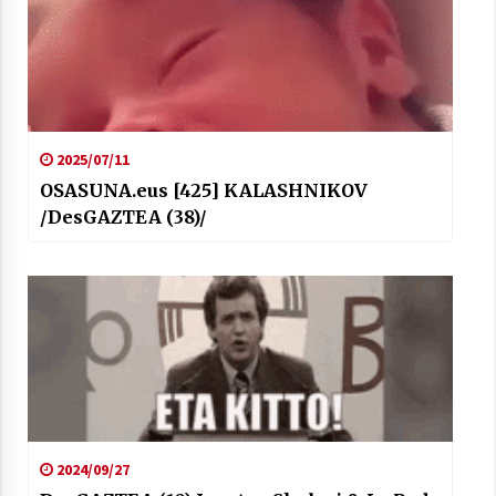
2025/07/11
OSASUNA.eus [425] KALASHNIKOV
/DesGAZTEA (38)/
2024/09/27