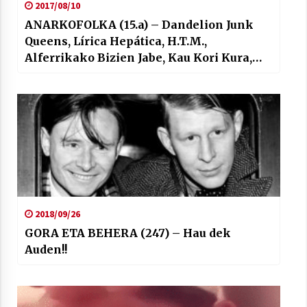
2017/08/10
ANARKOFOLKA (15.a) – Dandelion Junk
Queens, Lírica Hepática, H.T.M.,
Alferrikako Bizien Jabe, Kau Kori Kura,
Actitúd,…
2018/09/26
GORA ETA BEHERA (247) – Hau dek
Auden!!