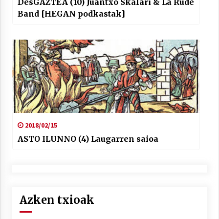
DesGAZTEA (10) Juantxo Skalari & La Rude
Band [HEGAN podkastak]
2018/02/15
ASTO ILUNNO (4) Laugarren saioa
Azken txioak