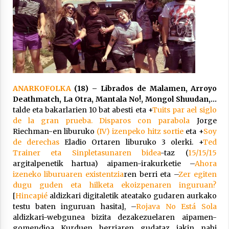
Berria egunkarian elkarrizketa
Arrosaren 20 urteez
2021/07/06
ANARKOFOLKA
(18) – Librados de Malamen, Arroyo
Deathmatch, La Otra, Mantala No!, Mongol Shuudan,…
Hala Bedi irratiko Hizpidea saioan
talde eta bakarlarien 10 bat abesti eta +
Tuits par ael siglo
Arrosaren 20 urteez
de la gran prueba. Disparos con parabola
Jorge
2021/07/03
Riechman-en liburuko
(IV) izenpeko hitz sortie
eta +
Soy
de derechas
Eladio Ortaren liburuko 3 olerki. +
Ted
Trainer eta Sinpletasunaren bidea
-taz (
15/15/15
argitalpenetik hartua) aipamen-irakurketie –
Ahora
izeneko liburuaren existentzia
ren berri eta –
Zer egiten
dugu guden eta hilketa ekoizpenaren inguruan?
[
Hincapié
aldizkari digitaletik ateatako gudaren aurkako
Zebrabidearen denboraldi amaiera
testu baten inguruan hasita], –
Rojava No Está Sola
EHZtik
aldizkari-webgunea bizita dezakezuelaren aipamen-
gomendioa Kurduen herriaren gudataz jakin nahi