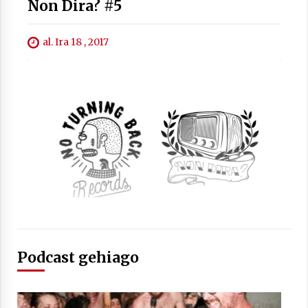
Non Dira? #5
al. Ira 18 , 2017
Podcast gehiago