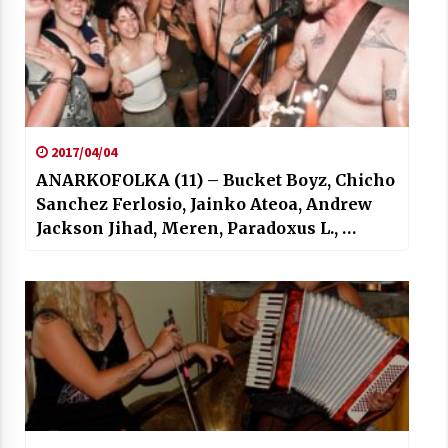
2017/04/04
ANARKOFOLKA (11) – Bucket Boyz, Chicho
Sanchez Ferlosio, Jainko Ateoa, Andrew
Jackson Jihad, Meren, Paradoxus L., …