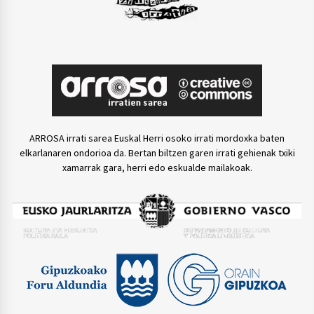
ARROSA irrati sarea Euskal Herri osoko irrati mordoxka baten
elkarlanaren ondorioa da. Bertan biltzen garen irrati gehienak txiki
xamarrak gara, herri edo eskualde mailakoak.