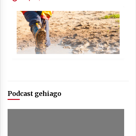
2021/07/01
Arrosaren laburpen bideoa Hamaika
Telebistaren eskutik
2021/06/30
Podcast gehiago