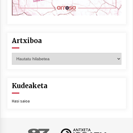
Artxiboa
Artxiboa
Kudeaketa
Hasi saioa