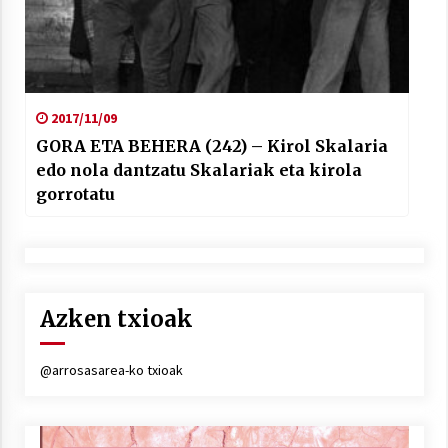
2017/11/09
GORA ETA BEHERA (242) – Kirol Skalaria
edo nola dantzatu Skalariak eta kirola
gorrotatu
Azken txioak
@arrosasarea-ko txioak