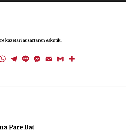
Arrosa sareko IX. topaketak!
gezi-
teklak
2021/10/13
bolumena
igotzeko
edo
Arrosari buruzko erreportaia
jaisteko.
re kazetari ausartaren eskutik.
2021/07/16
cebook
Twitter
WhatsApp
Telegram
Line
Messenger
Email
Gmail
Share
Zebrabidearen denboraldi
amaiera EHZtik
2021/07/01
ma Pare Bat