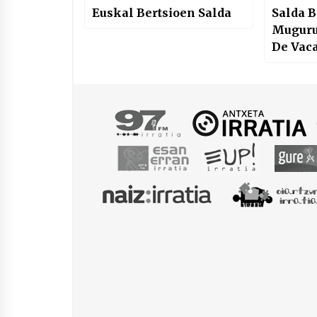
Euskal Bertsioen Salda
Salda B
Muguruz
De Vac