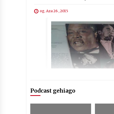
og. Aza 26 , 2015
Podcast gehiago