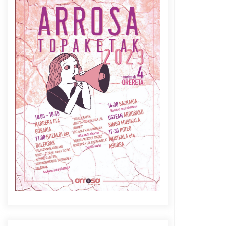
Azaroak 6 Iurretan Arrosa
sarearen IX. topaketak
2021/10/04
Berria egunkarian
elkarrizketa Arrosaren 20
urteez
2021/07/06
Arrosaren laburpen bideoa
Hamaika Telebistaren eskutik
2021/06/30