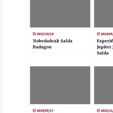
2013/10/14
2014/03
Nobedadeak Salda
Esperit
Badagon
Jupiter
Salda
2014/03/17
2015/11