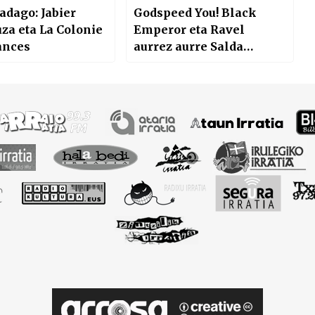
adago: Jabier
Godspeed You! Black
a eta La Colonie
Emperor eta Ravel
ances
aurrez aurre Salda
Badago-n