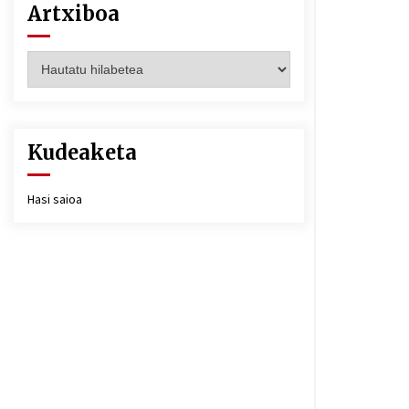
Artxiboa
Artxiboa
Kudeaketa
Hasi saioa