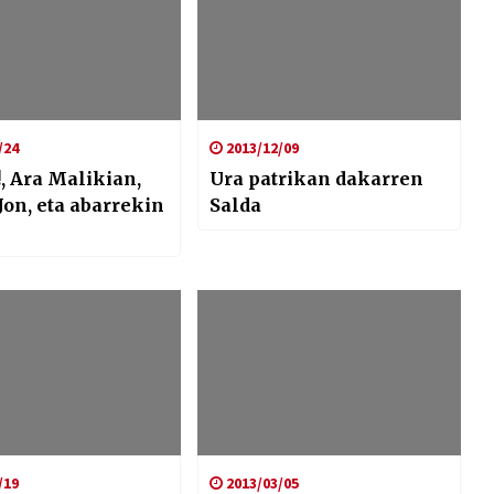
/24
2013/12/09
!, Ara Malikian,
Ura patrikan dakarren
 Jon, eta abarrekin
Salda
/19
2013/03/05