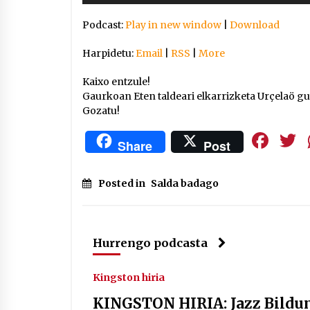
Arrosaren IX. Topaketak –
Podcast:
Play in new window
|
Download
Mila esker guztioi!
2021/11/11
Harpidetu:
Email
|
RSS
|
More
Segura irratian Arrosaren 20
Kaixo entzule!
urteez
Gaurkoan Eten taldeari elkarrizketa Urçelaö gu
Gozatu!
2021/07/22
Fa
Share
Post
Posted in
Salda badago
Hala Bedi irratiko Hizpidea
saioan Arrosaren 20 urteez
2021/07/03
Hurrengo podcasta
Kingston hiria
KINGSTON HIRIA: Jazz Bildu