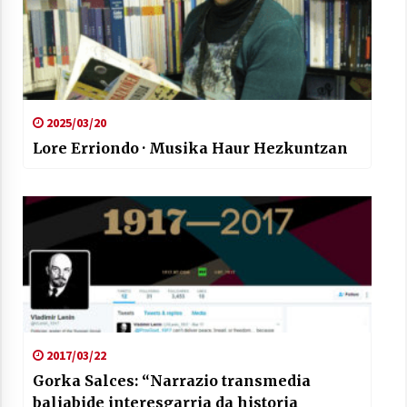
2025/03/20
Lore Erriondo · Musika Haur Hezkuntzan
2017/03/22
Gorka Salces: “Narrazio transmedia
baliabide interesgarria da historia