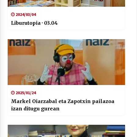
2024/03/04
Liburutopia · 03.04
Arrosaren laburpen bideoa Hamaika
Telebistaren eskutik
2021/06/30
2025/01/24
Markel Oiarzabal eta Zapotxin pailazoa
izan ditugu gurean