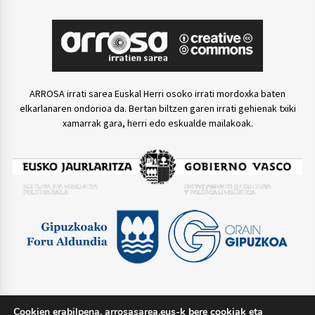
ARROSA irrati sarea Euskal Herri osoko irrati mordoxka baten
elkarlanaren ondorioa da. Bertan biltzen garen irrati gehienak txiki
xamarrak gara, herri edo eskualde mailakoak.
Cookien erabilpena. arrosasarea.eus-k bere cookiak eta