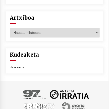
Artxiboa
Artxiboa
Kudeaketa
Hasi saioa