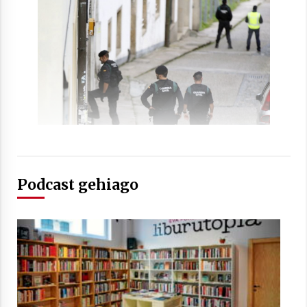
Berria egunkarian elkarrizketa
Arrosaren 20 urteez
2021/07/06
Hala Bedi irratiko Hizpidea saioan
Arrosaren 20 urteez
2021/07/03
Podcast gehiago
Zebrabidearen denboraldi amaiera
EHZtik
2021/07/01