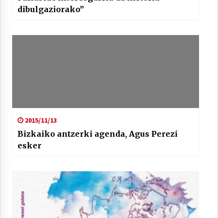
dibulgaziorako”
2015/11/13
Bizkaiko antzerki agenda, Agus Perezi
esker