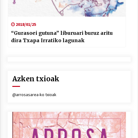
2018/01/25
“Gurasoei gutuna” liburuari buruz aritu
dira Txapa Irratiko lagunak
Azken txioak
@arrosasarea-ko txioak