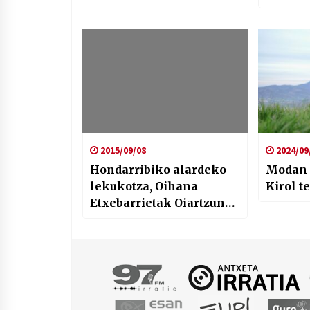
nora g
behar 
2015/09/08
2024/09
Hondarribiko alardeko
Modan a
lekukotza, Oihana
Kirol te
Etxebarrietak Oiartzun
irratian