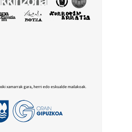
txiki xamarrak gara, herri edo eskualde mailakoak.