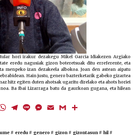
itular hori irakur dezakegu Mikel Garcia Idiakezen Argiako
itate eredu nagusiak gizon boteretsuak ditu erreferente, eta
eta menpeko izan dezakeela albokoa. Joan den astean aipatu
 Zebrabidean. Hain justu, genero bazterketarik gabeko gizartea
az hitz egiten duten ahotsak ugaritu direlako eta ahots horiei
noa. Ba Ibai Lizarraga batu da gaurkoan gugana, eta hilean
cebook
Twitter
WhatsApp
Telegram
Line
Messenger
Email
Gmail
Share
ume
#
eredu
#
genero
#
gizon
#
gizontasun
#
hil
#