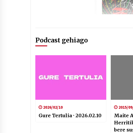
Podcast gehiago
2026/02/10
2015/09
Gure Tertulia · 2026.02.10
Maite A
Herriti
bere su