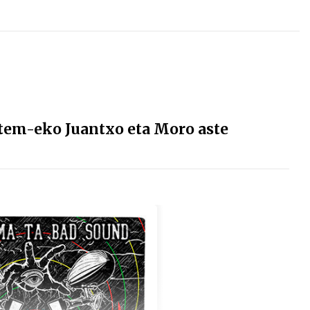
tem-eko Juantxo eta Moro aste