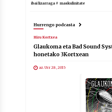
ibai lizarraga
#
maskulinitate
Hurrengo podcasta
Hiru Kortxea
Glaukoma eta Bad Sound Sys
honetako 3Kortxean
az. Urr 28 , 2015