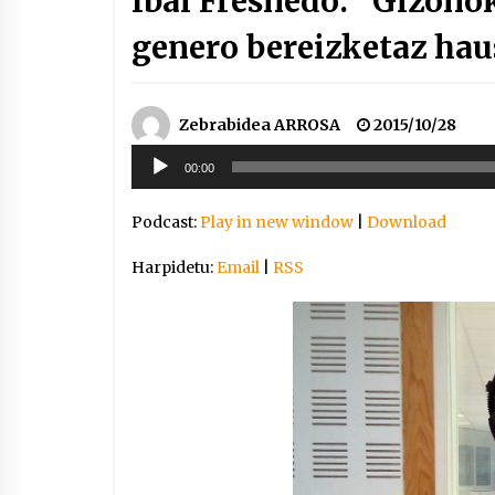
Ibai Fresnedo: “Gizonok
genero bereizketaz ha
Zebrabidea ARROSA
2015/10/28
Soinu
00:00
erreproduzigailua
Podcast:
Play in new window
|
Download
Harpidetu:
Email
|
RSS