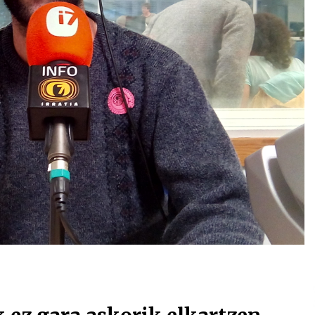
Arrosa sareko IX. topaketak!
2021/10/13
Arrosari buruzko erreportaia
2021/07/16
Zebrabidearen denboraldi
amaiera EHZtik
2021/07/01