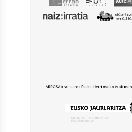
ARROSA irrati sarea Euskal Herri osoko irrati mor