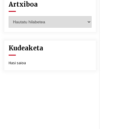
Artxiboa
Artxiboa
Kudeaketa
Hasi saioa