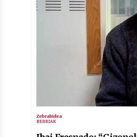
Arrosaren IX. Topaketak –
Mila esker guztioi!
2021/11/11
Segura irratian Arrosaren 20
urteez
2021/07/22
Hala Bedi irratiko Hizpidea
saioan Arrosaren 20 urteez
2021/07/03
Zebrabidea
BERRIAK