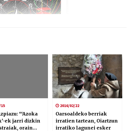
/15
2016/02/22
zpiazu: “‘Azoka
Oarsoaldeko berriak
k’-ek jarri dizkin
irratien tartean, Oiartzun
straiak, orain
irratiko lagunei esker