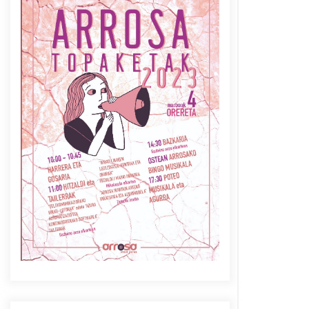
Azaroak 6 Iurretan Arrosa
sarearen IX. topaketak
2021/10/04
Berria egunkarian
elkarrizketa Arrosaren 20
urteez
2021/07/06
Arrosaren laburpen bideoa
Hamaika Telebistaren eskutik
2021/06/30