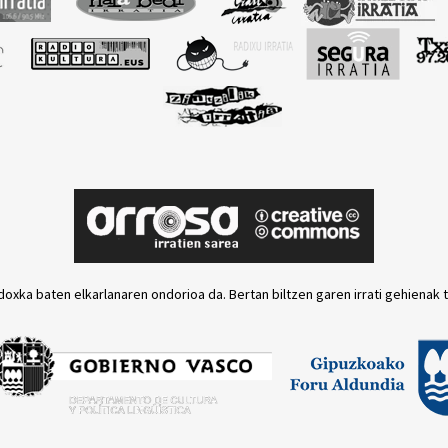
doxka baten elkarlanaren ondorioa da. Bertan biltzen garen irrati gehienak 