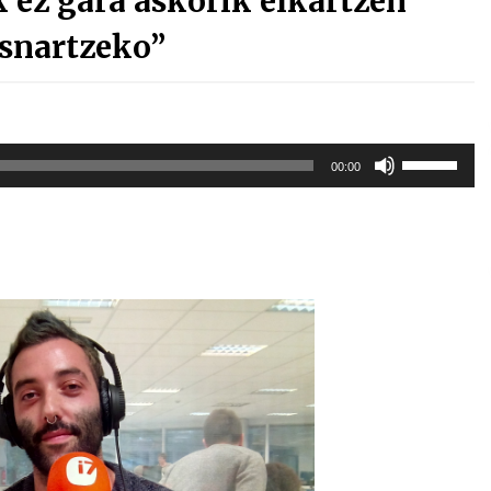
 ez gara askorik elkartzen
usnartzeko”
Erabili
00:00
gora/behera
gezi-
teklak
bolumena
igotzeko
edo
jaisteko.