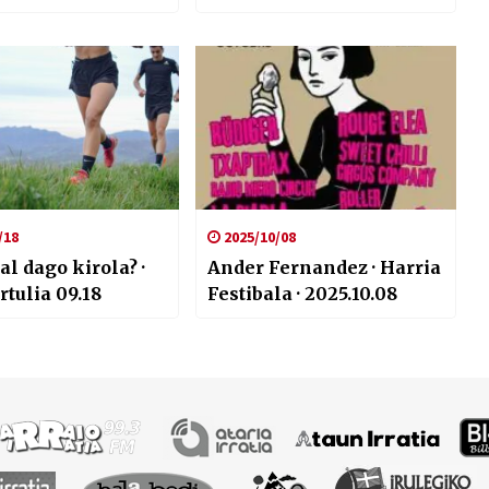
oazen erabaki
dinagu”
/18
2025/10/08
l dago kirola? ·
Ander Fernandez · Harria
rtulia 09.18
Festibala · 2025.10.08