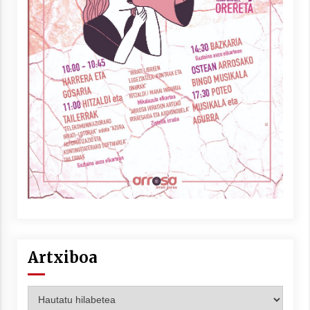
Artxiboa
Artxiboa