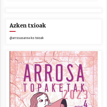
Azken txioak
@arrosasarea-ko txioak