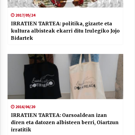
2017/05/24
IRRATIEN TARTEA: politika, gizarte eta
kultura albisteak ekarri ditu Irulegiko Jojo
Bidartek
2016/06/20
IRRATIEN TARTEA: Oarsoaldean izan
diren eta datozen albisteen berri, Oiartzun
irratitik