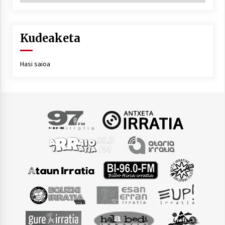
Kudeaketa
Hasi saioa