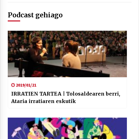
Podcast gehiago
Berria egunkarian elkarrizketa
Arrosaren 20 urteez
2021/07/06
Hala Bedi irratiko Hizpidea saioan
Arrosaren 20 urteez
2021/07/03
2019/01/21
IRRATIEN TARTEA | Tolosaldearen berri,
Ataria irratiaren eskutik
Zebrabidearen denboraldi amaiera
EHZtik
2021/07/01