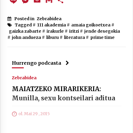
Line
Messenger
Email
Gmail
Share
Arrosa sareko IX. topaketak!
2021/10/13
Posted in
Zebrabidea
Tagged #
111 akademia
#
amaia goikoetxea
#
Azaroak 6 Iurretan Arrosa sarearen
gaizka zabarte
#
irakurle
#
iritzi
#
jende desegokia
IX. topaketak
#
john andueza
#
liburu
#
literatura
#
prime time
2021/10/04
Segura irratian Arrosaren 20 urteez
Hurrengo podcasta
2021/07/22
Zebrabidea
MAIATZEKO MIRARIKERIA:
Munilla, sexu kontseilari aditua
Arrosari buruzko erreportaia
2021/07/16
ol. Mai 29 , 2015