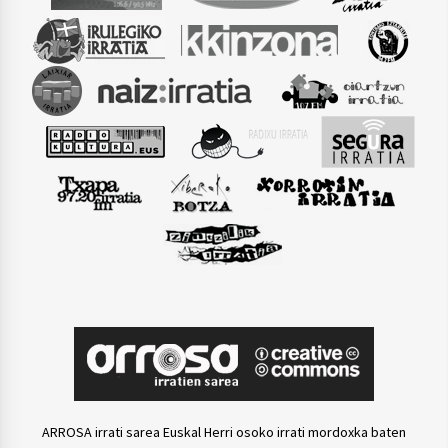
ARROSA irrati sarea Euskal Herri osoko irrati mordoxka baten