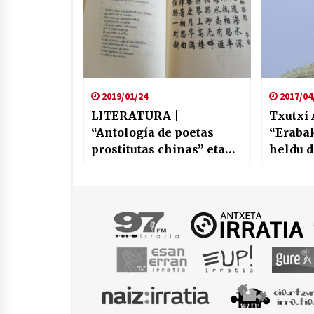
2019/01/24
2017/04
LITERATURA |
Txutxi 
“Antología de poetas
“Erabak
prostitutas chinas” eta
heldu d
“Máquinas mortales”
egin di