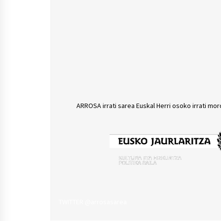
ARROSA irrati sarea Euskal Herri osoko irrati mor
TWITTER @arrosasarea