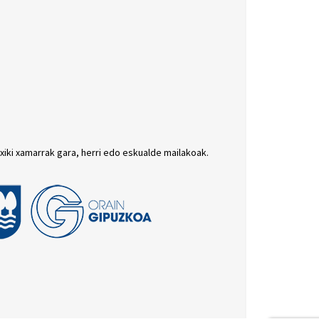
txiki xamarrak gara, herri edo eskualde mailakoak.