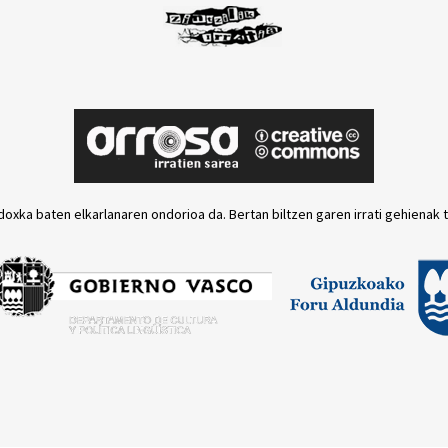
doxka baten elkarlanaren ondorioa da. Bertan biltzen garen irrati gehienak 