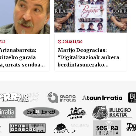
/12
2016/11/30
Ariznabarreta:
Marijo Deogracias:
itzeko garaia
“Digitalizazioak aukera
a, urrats sendoak
berdintasunerako
ra”
urratsak ekarri ditu
azpidatzien arloan”