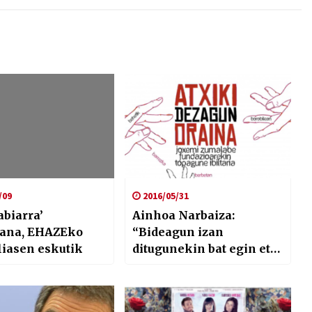
/09
2016/05/31
abiarra’
Ainhoa Narbaiza:
lana, EHAZEko
“Bideagun izan
Eliasen eskutik
ditugunekin bat egin eta
elkar mimatzeko gogoa
dugu”