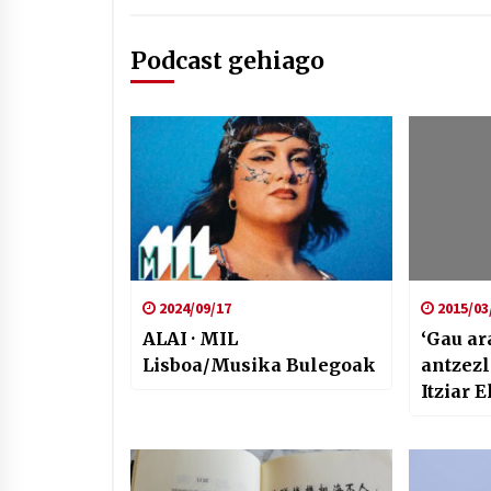
Podcast gehiago
2024/09/17
2015/03
ALAI · MIL
‘Gau ar
Lisboa/Musika Bulegoak
antzez
Itziar 