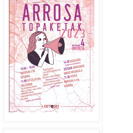
Azaroak 6 Iurretan Arrosa
sarearen IX. topaketak
2021/10/04
Berria egunkarian
elkarrizketa Arrosaren 20
urteez
2021/07/06
Arrosaren laburpen bideoa
Hamaika Telebistaren eskutik
2021/06/30