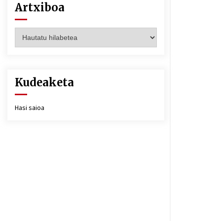
Artxiboa
Artxiboa
Kudeaketa
Hasi saioa