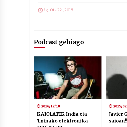
ig. Ots 22 , 2015
Podcast gehiago
2016/12/10
2015/02
KAIOLATIK India eta
Javier 
Txinako elektronika
saioan!!