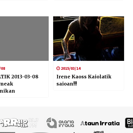
/08
2015/03/14
TIK 2013-03-08
Irene Kaoss Kaiolatik
meak
saioan!!!
onikan