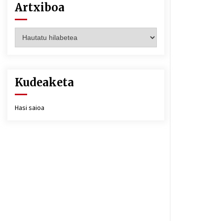
Artxiboa
Artxiboa
Kudeaketa
Hasi saioa