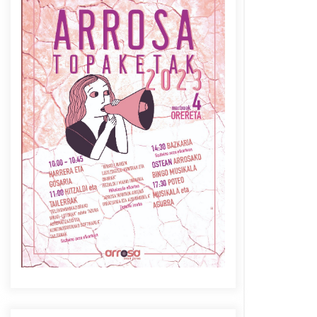
Azaroak 6 Iurretan Arrosa
sarearen IX. topaketak
2021/10/04
Berria egunkarian
elkarrizketa Arrosaren 20
urteez
2021/07/06
Arrosaren laburpen bideoa
Hamaika Telebistaren eskutik
2021/06/30