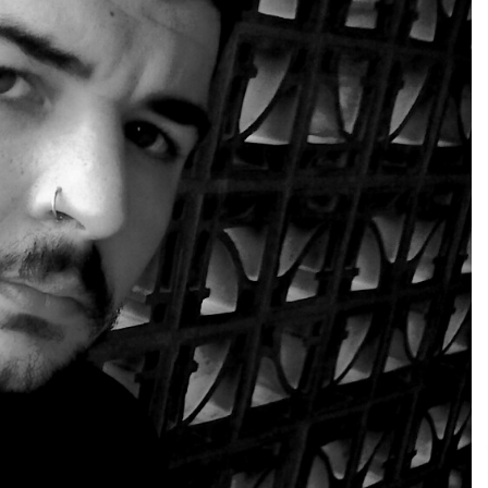
Arrosa sareko IX. topaketak!
2021/10/13
Arrosari buruzko erreportaia
2021/07/16
Zebrabidearen denboraldi
amaiera EHZtik
2021/07/01