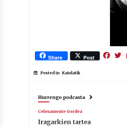
Fa
Share
Post
Posted in
Kaiolatik
Hurrengo podcasta
Celosamente Gordea
Iragarkien tartea