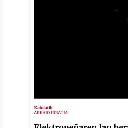
Kaiolatik
ARRAIO IRRATIA
Elektropeñaren lan berr