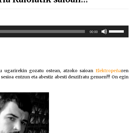
Erabili
00:00
gora/behera
gezi-
teklak
bolumena
igotzeko
edo
tu ugarirekin gozatu ostean, atzoko saioan
Elektropeña
ren
jaisteko.
sesioa entzun eta abestiz abesti deszifratu genuen!!! On egin