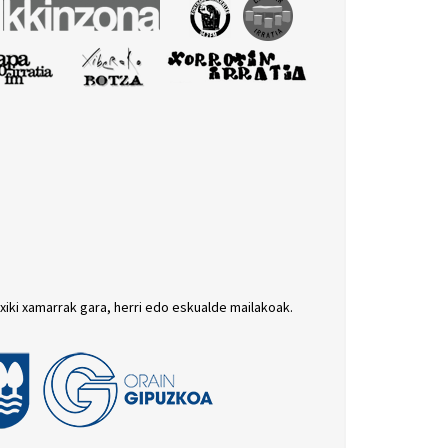
txiki xamarrak gara, herri edo eskualde mailakoak.