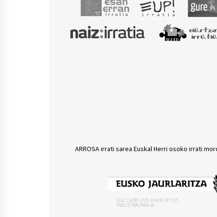
ARROSA irrati sarea Euskal Herri osoko irrati mor