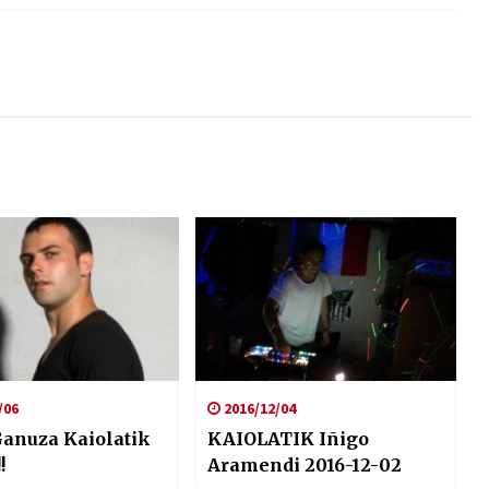
/06
2016/12/04
Ganuza Kaiolatik
KAIOLATIK Iñigo
!
Aramendi 2016-12-02