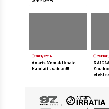
2016-12-09
2013/12/14
2013/03
Anartz Nomaklimato
KAIOLA
Kaiolatik saiuan!!!
Emaku
elektr