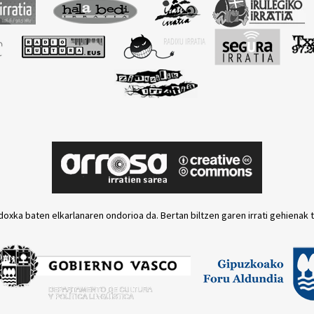
doxka baten elkarlanaren ondorioa da. Bertan biltzen garen irrati gehienak 