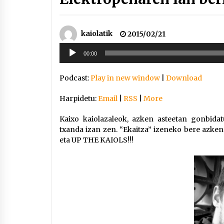
kaiolatik
2015/02/21
Soinu
00:00
erreproduzigailua
Podcast:
Play in new window
|
Download
Harpidetu:
Email
|
RSS
|
More
Kaixo kaiolazaleok, azken asteetan gonbida
txanda izan zen. “Ekaitza” izeneko bere azken 
eta UP THE KAIOLS!!!