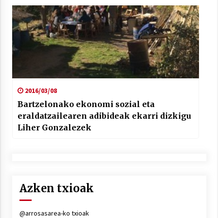
2016/03/08
Bartzelonako ekonomi sozial eta
eraldatzailearen adibideak ekarri dizkigu
Liher Gonzalezek
Azken txioak
@arrosasarea-ko txioak