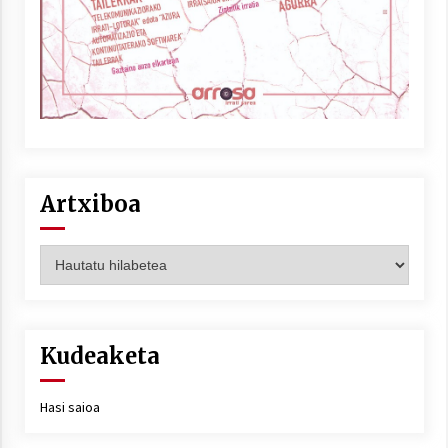
Artxiboa
Artxiboa
Kudeaketa
Hasi saioa