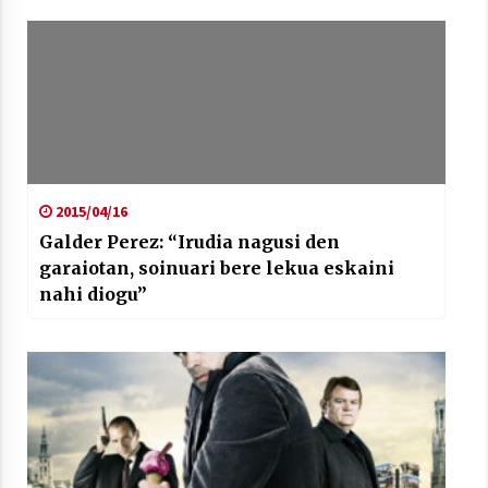
Arrosaren laburpen bideoa Hamaika
Telebistaren eskutik
2021/06/30
2015/04/16
Galder Perez: “Irudia nagusi den
garaiotan, soinuari bere lekua eskaini
nahi diogu”