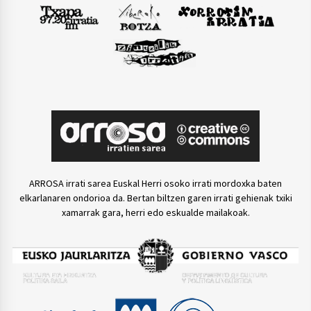
ARROSA irrati sarea Euskal Herri osoko irrati mordoxka baten
elkarlanaren ondorioa da. Bertan biltzen garen irrati gehienak txiki
xamarrak gara, herri edo eskualde mailakoak.