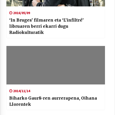
2016/05/09
‘In Bruges’ filmaren eta ‘L’infiltré’
libruaren berri ekarri dugu
Radiokulturatik
2014/11/14
Biharko Gaur8-ren aurrerapena, Oihana
Llorentek