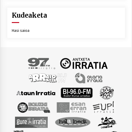
Kudeaketa
Hasi saioa