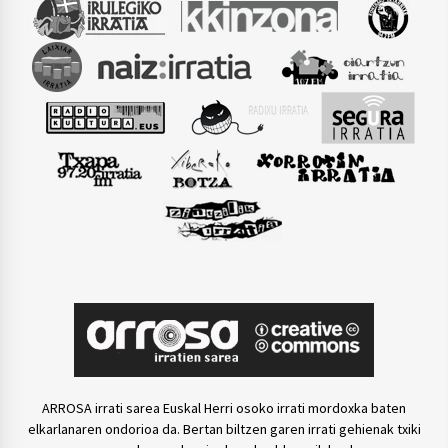
ARROSA irrati sarea Euskal Herri osoko irrati mordoxka baten
elkarlanaren ondorioa da. Bertan biltzen garen irrati gehienak txiki