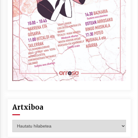
Artxiboa
Artxiboa