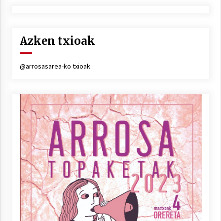
Azken txioak
@arrosasarea-ko txioak