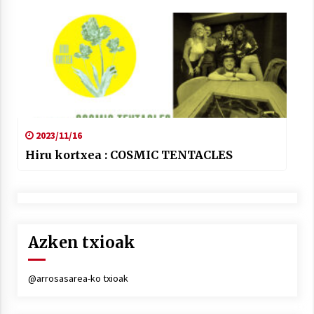
2023/11/16
Hiru kortxea : COSMIC TENTACLES
Azken txioak
@arrosasarea-ko txioak