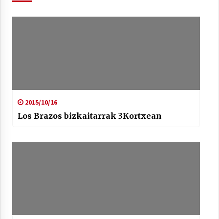
Berria egunkarian elkarrizketa
Arrosaren 20 urteez
2021/07/06
Hala Bedi irratiko Hizpidea saioan
2015/10/16
Arrosaren 20 urteez
Los Brazos bizkaitarrak 3Kortxean
2021/07/03
Zebrabidearen denboraldi amaiera
EHZtik