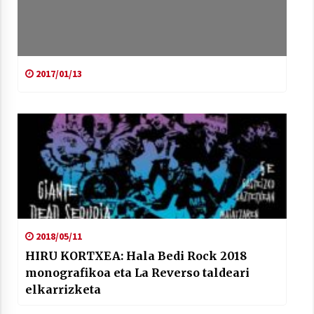
2017/01/13
2018/05/11
HIRU KORTXEA: Hala Bedi Rock 2018
monografikoa eta La Reverso taldeari
elkarrizketa