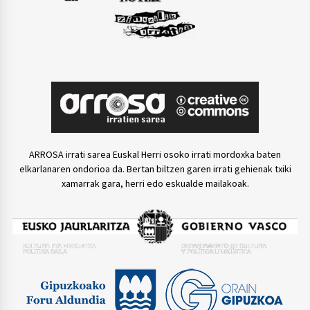
ARROSA irrati sarea Euskal Herri osoko irrati mordoxka baten
elkarlanaren ondorioa da. Bertan biltzen garen irrati gehienak txiki
xamarrak gara, herri edo eskualde mailakoak.