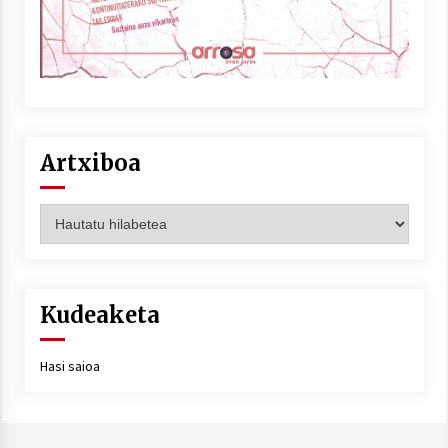
Artxiboa
Artxiboa
Kudeaketa
Hasi saioa