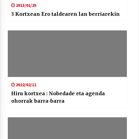
2021/07/01
2013/01/25
3 Kortxean Ero taldearen lan berriarekin
Arrosaren laburpen bideoa Hamaika
Telebistaren eskutik
2021/06/30
2022/02/11
Hiru kortxea : Nobedade eta agenda
ohorrak barra-barra