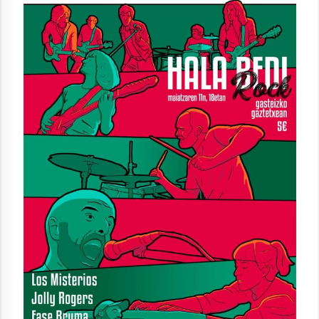
Berria egunkarian elkarrizketa
Arrosaren 20 urteez
2021/07/06
Hala Bedi irratiko Hizpidea saioan
Arrosaren 20 urteez
2021/07/03
Zebrabidearen denboraldi amaiera
EHZtik