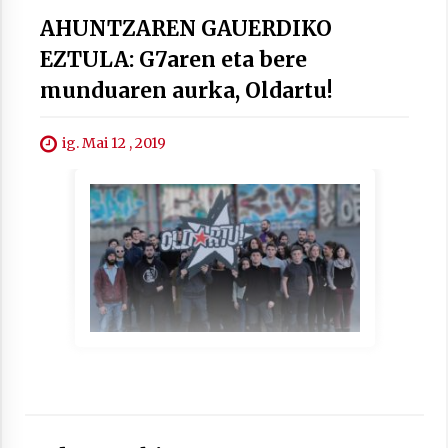
AHUNTZAREN GAUERDIKO
EZTULA: G7aren eta bere
munduaren aurka, Oldartu!
ig. Mai 12 , 2019