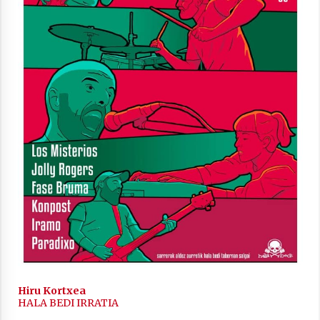
inguruko tailerraren audioa
2021/11/25
Mahai-ingurua: irratia, podcastak
eta ondoren zer?
2021/11/12
Arrosaren IX. Topaketak – Mila
esker guztioi!
2021/11/11
Hiru Kortxea
HALA BEDI IRRATIA