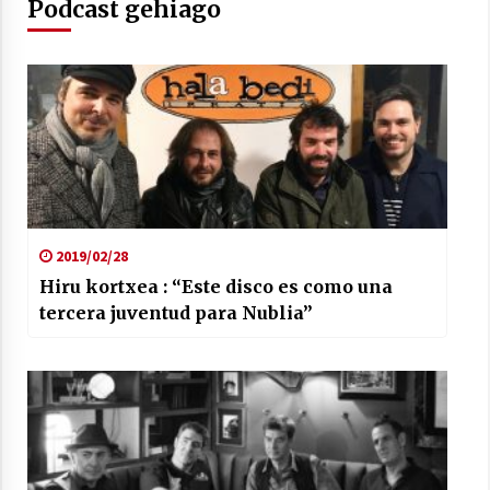
Podcast gehiago
2019/02/28
Hiru kortxea : “Este disco es como una
tercera juventud para Nublia”