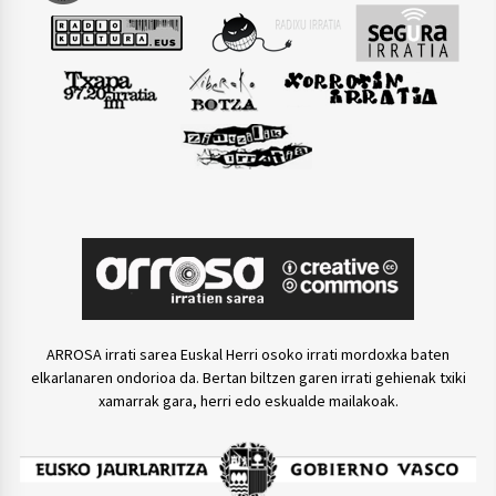
ARROSA irrati sarea Euskal Herri osoko irrati mordoxka baten
elkarlanaren ondorioa da. Bertan biltzen garen irrati gehienak txiki
xamarrak gara, herri edo eskualde mailakoak.