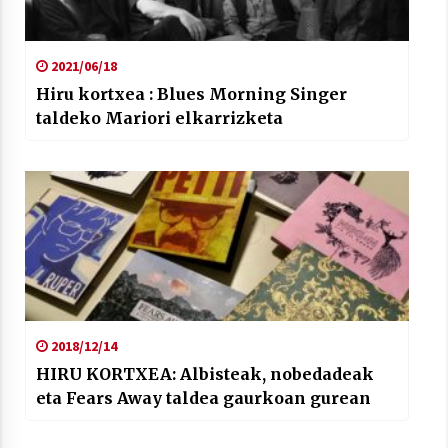
2021/06/18
Hiru kortxea : Blues Morning Singer
taldeko Mariori elkarrizketa
2018/12/14
HIRU KORTXEA: Albisteak, nobedadeak
eta Fears Away taldea gaurkoan gurean