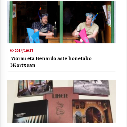
2014/10/17
Morau eta Beñardo aste honetako
3Kortxean