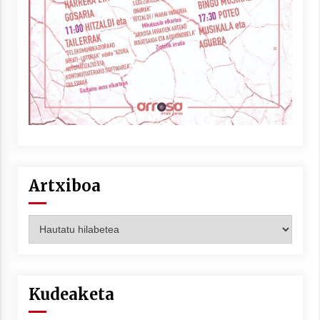
Artxiboa
Artxiboa
Kudeaketa