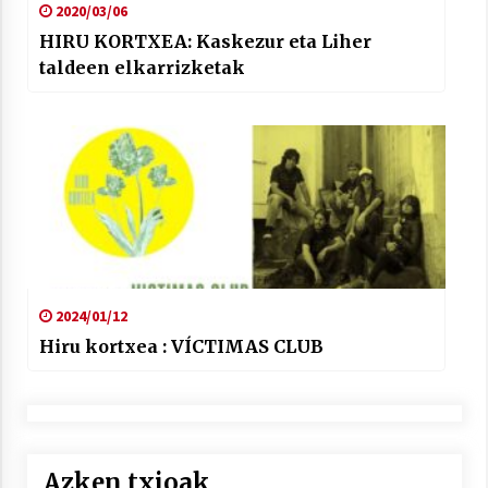
2020/03/06
HIRU KORTXEA: Kaskezur eta Liher
taldeen elkarrizketak
2024/01/12
Hiru kortxea : VÍCTIMAS CLUB
Azken txioak