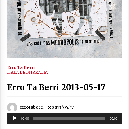
2021/11/25
Mahai-ingurua: irratia, podcastak
eta ondoren zer?
2021/11/12
Erro Ta Berri
HALA BEDI IRRATIA
Erro Ta Berri 2013-05-17
Arrosaren IX. Topaketak – Mila
esker guztioi!
errotaberri
2013/05/17
2021/11/11
Soinu
00:00
00:00
erreproduzigailua