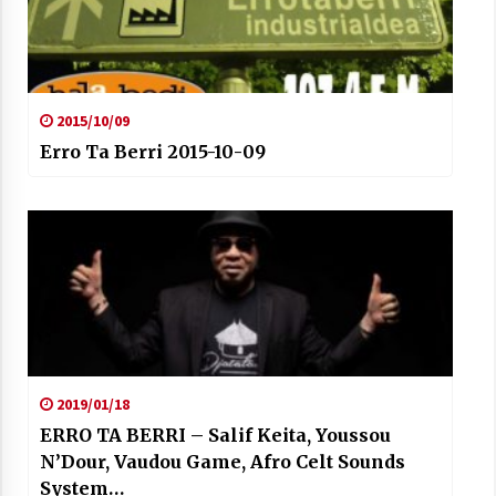
2015/10/09
Erro Ta Berri 2015-10-09
2019/01/18
ERRO TA BERRI – Salif Keita, Youssou
N’Dour, Vaudou Game, Afro Celt Sounds
System…