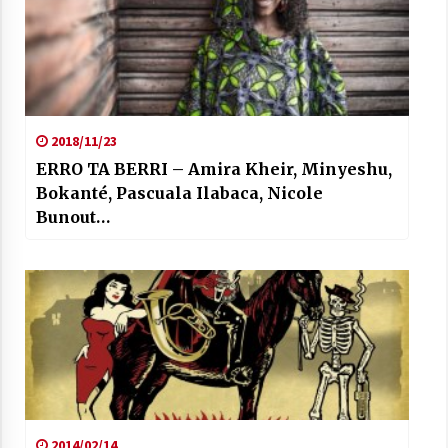
2018/11/23
ERRO TA BERRI – Amira Kheir, Minyeshu,
Bokanté, Pascuala Ilabaca, Nicole
Bunout…
2014/02/14