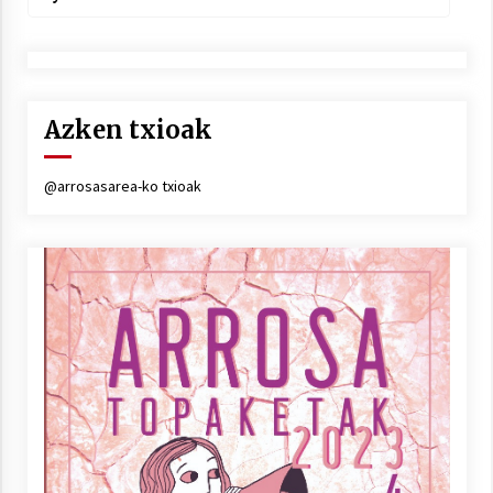
Azken txioak
@arrosasarea-ko txioak