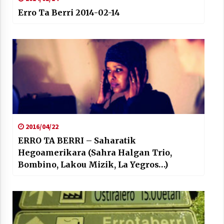
Erro Ta Berri 2014-02-14
2016/04/22
ERRO TA BERRI – Saharatik
Hegoamerikara (Sahra Halgan Trio,
Bombino, Lakou Mizik, La Yegros…)