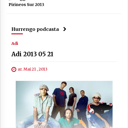
Pirineos Sur 2013
Hurrengo podcasta
Arrosaren laburpen bideoa Hamaika
Adi
Telebistaren eskutik
2021/06/30
Adi 2013 05 21
ar. Mai 21 , 2013