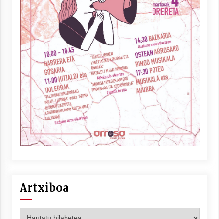
Artxiboa
Artxiboa