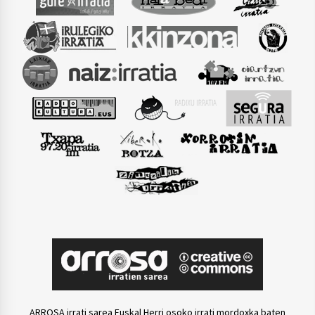
ARROSA irrati sarea Euskal Herri osoko irrati mordoxka baten