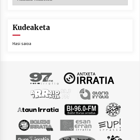
Kudeaketa
Hasi saioa