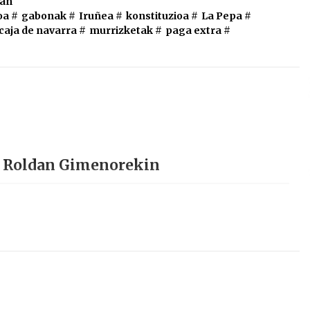
uan
oa
#
gabonak
#
Iruñea
#
konstituzioa
#
La Pepa
#
 caja de navarra
#
murrizketak
#
paga extra
#
z Roldan Gimenorekin