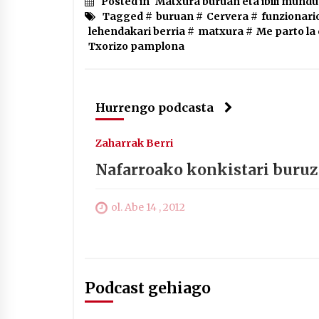
Posted in
Matxura buruan eta ibili mund
Tagged #
buruan
#
Cervera
#
funzionari
lehendakari berria
#
matxura
#
Me parto la
Txorizo pamplona
Hurrengo podcasta
Zaharrak Berri
Nafarroako konkistari buru
ol. Abe 14 , 2012
Podcast gehiago