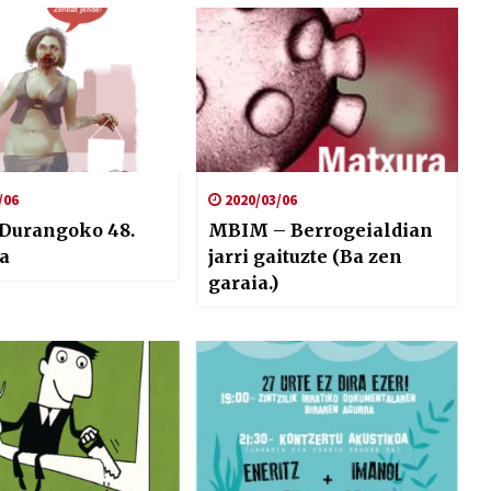
/06
2020/03/06
Durangoko 48.
MBIM – Berrogeialdian
a
jarri gaituzte (Ba zen
garaia.)