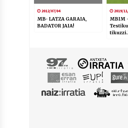
2012/07/04
2019/11
MB- LATZA GARAIA,
MBIM 
BADATOR JAIA!
Testiku
tikuzzi.