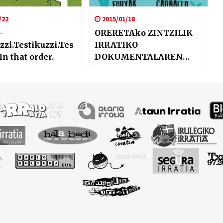
/22
2015/01/18
–
ORERETAko ZINTZILIK
zzi.Testikuzzi.Tes
IRRATIKO
In that order.
DOKUMENTALAREN
BIRAREN AGURRA