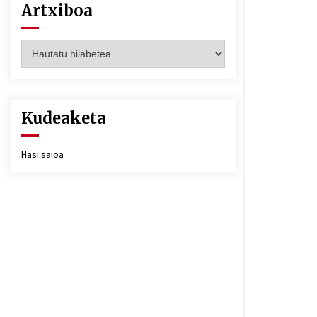
Artxiboa
Artxiboa
Kudeaketa
Hasi saioa