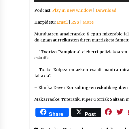
Arrosaren IX. Topaketak –
Podcast:
Play in new window
|
Download
Mila esker guztioi!
2021/11/11
Harpidetu:
Email
|
RSS
|
More
Segura irratian Arrosaren 20
Munduaren amaierarako 8 egun mixerable falt
urteez
du agian aurreikusten diren murrizketa famat
2021/07/22
– “Txorizo Pamplona” eleberri poliziakoaren
eskutik.
– Txatxi Kolpez-en azken esaldi-mantra mira
falta da”.
Hala Bedi irratiko Hizpidea
saioan Arrosaren 20 urteez
– Klinika Daver Konsulting-en eskutik eguberr
2021/07/03
Makarraoke: Tuteratik, Piper Gorriak Saltsan m
Fa
Share
Post