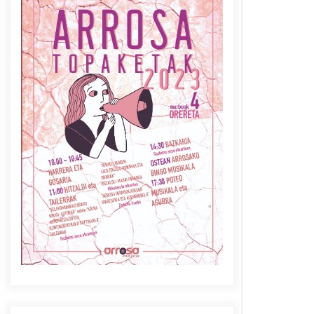
Azaroak 6 Iurretan Arrosa
sarearen IX. topaketak
2021/10/04
Berria egunkarian
elkarrizketa Arrosaren 20
urteez
2021/07/06
Arrosaren laburpen bideoa
Hamaika Telebistaren eskutik
2021/06/30