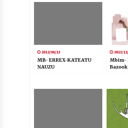
2012/06/13
2013/12
MB- ERREX-KATEATU
Mbim- 
NAUZU
Bazook