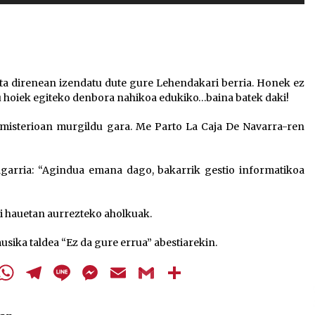
Arrosa sareko IX. topaketak!
gezi-
teklak
2021/10/13
bolumena
igotzeko
edo
Arrosari buruzko erreportaia
a direnean izendatu dute gure Lehendakari berria. Honek ez
jaisteko.
u hoiek egiteko denbora nahikoa edukiko…baina batek daki!
2021/07/16
 misterioan murgildu gara. Me Parto La Caja De Navarra-ren
garria: “Agindua emana dago, bakarrik gestio informatikoa
Zebrabidearen denboraldi
amaiera EHZtik
i hauetan aurrezteko aholkuak.
2021/07/01
usika taldea “Ez da gure errua” abestiarekin.
cebook
Twitter
WhatsApp
Telegram
Line
Messenger
Email
Gmail
Share