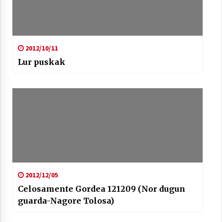
2012/10/11
Lur puskak
2012/12/05
Celosamente Gordea 121209 (Nor dugun
guarda-Nagore Tolosa)