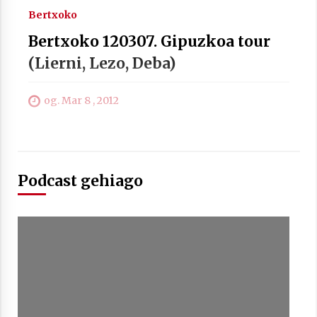
Bertxoko
Bertxoko 120307. Gipuzkoa tour
(Lierni, Lezo, Deba)
Berria egunkarian elkarrizketa
Arrosaren 20 urteez
og. Mar 8 , 2012
2021/07/06
Hala Bedi irratiko Hizpidea saioan
Arrosaren 20 urteez
Podcast gehiago
2021/07/03
Zebrabidearen denboraldi amaiera
EHZtik