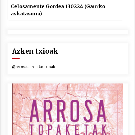
Celosamente Gordea 130224 (Gaurko
askatasuna)
Azken txioak
@arrosasarea-ko txioak