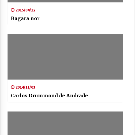
2021/07/01
2015/04/12
Bagara nor
Arrosaren laburpen bideoa Hamaika
Telebistaren eskutik
2021/06/30
2014/11/03
Carlos Drummond de Andrade