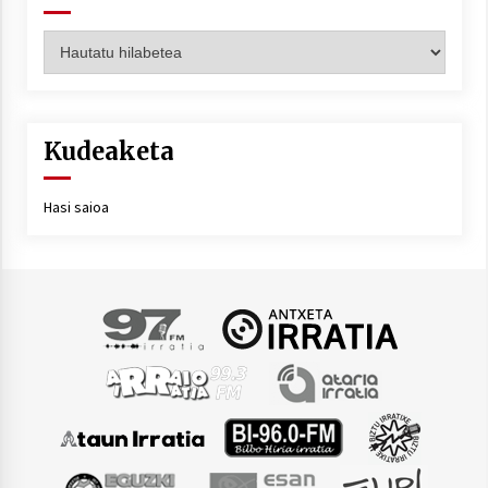
Artxiboa
Kudeaketa
Hasi saioa