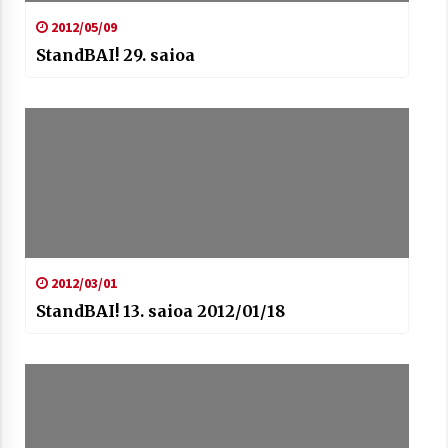
2012/05/09
StandBAI! 29. saioa
Arrosaren laburpen bideoa Hamaika
Telebistaren eskutik
2021/06/30
2012/03/01
StandBAI! 13. saioa 2012/01/18