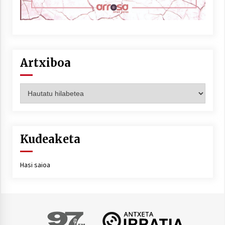
Artxiboa
Artxiboa
Kudeaketa
Hasi saioa