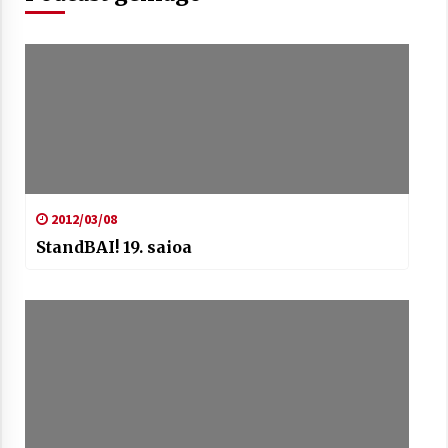
Berria egunkarian elkarrizketa
Arrosaren 20 urteez
2021/07/06
Hala Bedi irratiko Hizpidea saioan
Arrosaren 20 urteez
2012/03/08
2021/07/03
StandBAI! 19. saioa
Zebrabidearen denboraldi amaiera
EHZtik
2021/07/01