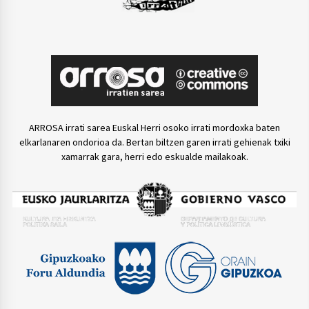
ARROSA irrati sarea Euskal Herri osoko irrati mordoxka baten
elkarlanaren ondorioa da. Bertan biltzen garen irrati gehienak txiki
xamarrak gara, herri edo eskualde mailakoak.