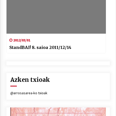
2012/03/01
StandBAI! 8. saioa 2011/12/14
Azken txioak
@arrosasarea-ko txioak