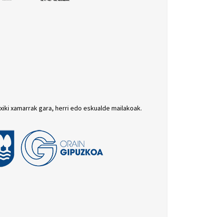
txiki xamarrak gara, herri edo eskualde mailakoak.