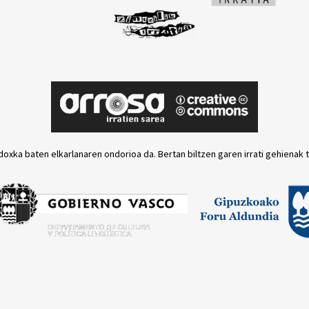
doxka baten elkarlanaren ondorioa da. Bertan biltzen garen irrati gehienak 