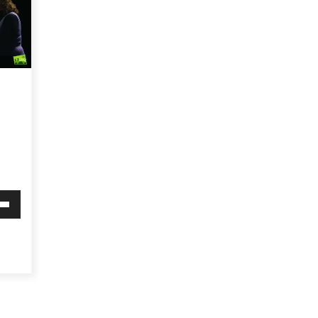
Arrosa sareko IX. topaketak!
2021/10/13
Arrosari buruzko erreportaia
2021/07/16
Zebrabidearen denboraldi
i
amaiera EHZtik
behera
2021/07/01
mena
eko
ko.