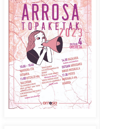
Azaroak 6 Iurretan Arrosa
sarearen IX. topaketak
2021/10/04
Berria egunkarian
elkarrizketa Arrosaren 20
urteez
2021/07/06
Arrosaren laburpen bideoa
Hamaika Telebistaren eskutik
2021/06/30