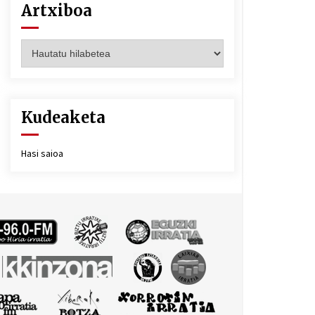
Artxiboa
Artxiboa
Kudeaketa
Hasi saioa