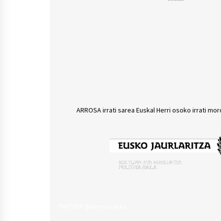
ARROSA irrati sarea Euskal Herri osoko irrati mor
TWITTER @arrosasarea