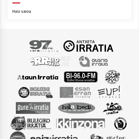
2021/07/01
Hasi saioa
Arrosaren laburpen bideoa Hamaika
Telebistaren eskutik
2021/06/30