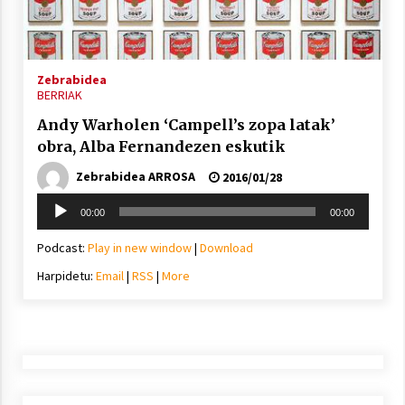
inguruko tailerraren audioa
2021/11/25
Zebrabidea
BERRIAK
Andy Warholen ‘Campell’s zopa latak’
obra, Alba Fernandezen eskutik
Mahai-ingurua: irratia, podcastak
eta ondoren zer?
Zebrabidea ARROSA
2016/01/28
2021/11/12
Soinu
00:00
00:00
erreproduzigailua
Podcast:
Play in new window
|
Download
Harpidetu:
Email
|
RSS
|
More
Arrosaren IX. Topaketak – Mila
esker guztioi!
2021/11/11