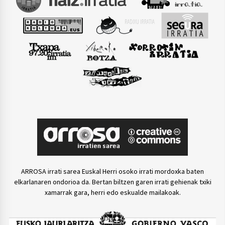
ARROSA irrati sarea Euskal Herri osoko irrati mordoxka baten
elkarlanaren ondorioa da. Bertan biltzen garen irrati gehienak txiki
xamarrak gara, herri edo eskualde mailakoak.