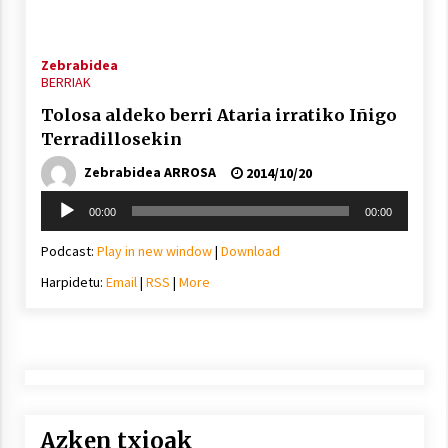
Zebrabidea
BERRIAK
Tolosa aldeko berri Ataria irratiko Iñigo
Arrosaren laburpen bideoa Hamaika
Terradillosekin
Telebistaren eskutik
Zebrabidea ARROSA
2014/10/20
2021/06/30
Soinu
00:00
00:00
erreproduzigailua
Podcast:
Play in new window
|
Download
Harpidetu:
Email
|
RSS
|
More
Azken txioak