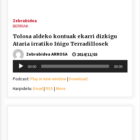
Zebrabidea
BERRIAK
Berria egunkarian elkarrizketa
Arrosaren 20 urteez
Tolosa aldeko kontuak ekarri dizkigu
2021/07/06
Ataria irratiko Iñigo Terradillosek
Zebrabidea ARROSA
2014/11/03
Hala Bedi irratiko Hizpidea saioan
Soinu
Arrosaren 20 urteez
00:00
00:00
erreproduzigailua
2021/07/03
Podcast:
Play in new window
|
Download
Harpidetu:
Email
|
RSS
|
More
Zebrabidearen denboraldi amaiera
EHZtik
2021/07/01