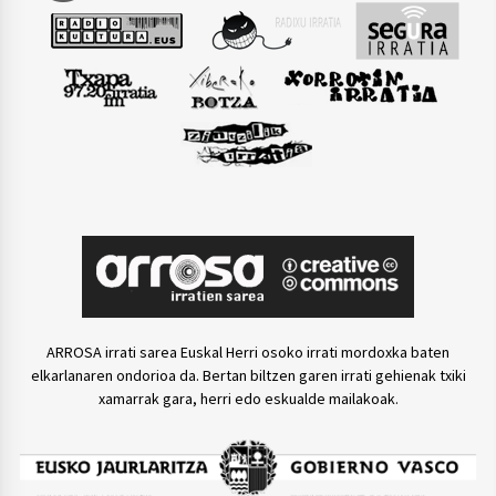
ARROSA irrati sarea Euskal Herri osoko irrati mordoxka baten
elkarlanaren ondorioa da. Bertan biltzen garen irrati gehienak txiki
xamarrak gara, herri edo eskualde mailakoak.