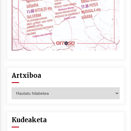
Artxiboa
Artxiboa
Kudeaketa