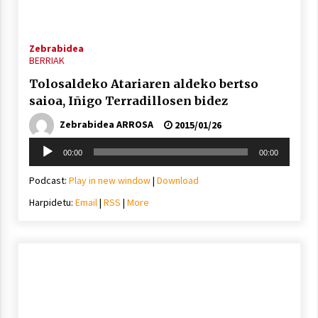
2021/11/25
Zebrabidea
BERRIAK
Tolosaldeko Atariaren aldeko bertso
saioa, Iñigo Terradillosen bidez
Mahai-ingurua: irratia, podcastak
eta ondoren zer?
Zebrabidea ARROSA
2015/01/26
2021/11/12
Soinu
00:00
00:00
erreproduzigailua
Podcast:
Play in new window
|
Download
Harpidetu:
Email
|
RSS
|
More
Arrosaren IX. Topaketak – Mila
esker guztioi!
2021/11/11